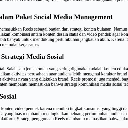
dalam Paket Social Media Management
memasukkan Reels sebagai bagian dari strategi konten bulanan. Namun 
kan kombinasi antara konten desain statis dan video pendek agar komu
 lebih banyak untuk mendukung pertumbuhan jangkauan akun. Karena it
m memulai kerja sama.
Strategi Media Sosial
al. Salah satu jenis konten yang sering digunakan adalah konten edukat
alkan aktivitas perusahaan agar audiens lebih mengenal karakter brand
tivitas nyata yang dilakukan brand. Reels promosi juga menjadi bag
onten membantu memastikan bahwa strategi komunikasi media sosial te
Sosial
da konten video pendek karena memiliki tingkat konsumsi yang tinggi d
tma yang luas membantu meningkatkan peluang pertumbuhan audiens se
i platform. Strategi penggunaan Reels membantu memastikan bahwa akun