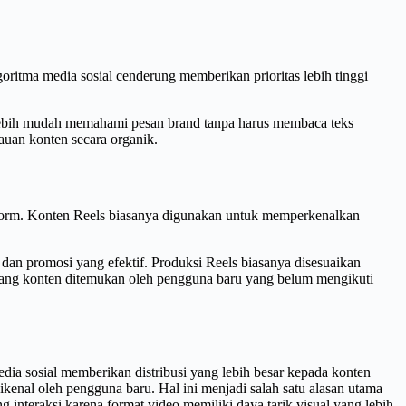
ritma media sosial cenderung memberikan prioritas lebih tinggi
lebih mudah memahami pesan brand tanpa harus membaca teks
auan konten secara organik.
atform. Konten Reels biasanya digunakan untuk memperkenalkan
 dan promosi yang efektif. Produksi Reels biasanya disesuaikan
uang konten ditemukan oleh pengguna baru yang belum mengikuti
ia sosial memberikan distribusi yang lebih besar kepada konten
enal oleh pengguna baru. Hal ini menjadi salah satu alasan utama
interaksi karena format video memiliki daya tarik visual yang lebih