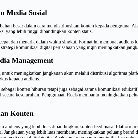
m Media Sosial
ubahan besar dalam cara mendistribusikan konten kepada pengguna. Algo
si yang lebih tinggi dibandingkan konten statis.
epat dan menarik dalam waktu singkat. Format ini membuat audiens 
strategi komunikasi digital perusahaan yang ingin meningkatkan jangk
Media Management
g untuk meningkatkan jangkauan akun melalui distribusi algoritma pl
gkas kepada audiens.
sebagai konten hiburan tetapi juga sebagai sarana komunikasi edukatif
rand secara keseluruhan. Penggunaan Reels membantu meningkatkan pel
uan Konten
udiens yang lebih luas dibandingkan konten feed biasa. Platform med
a. Jangkauan yang lebih luas membantu meningkatkan peluang brand dik
n media sosial. Selain itu, Reels juga membantu meningkatkan peluang 