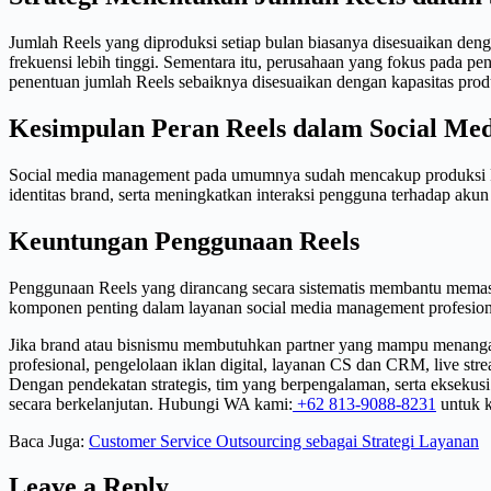
Jumlah Reels yang diproduksi setiap bulan biasanya disesuaikan de
frekuensi lebih tinggi. Sementara itu, perusahaan yang fokus pada pe
penentuan jumlah Reels sebaiknya disesuaikan dengan kapasitas produk
Kesimpulan Peran Reels dalam Social M
Social media management pada umumnya sudah mencakup produksi Reel
identitas brand, serta meningkatkan interaksi pengguna terhadap akun
Keuntungan Penggunaan Reels
Penggunaan Reels yang dirancang secara sistematis membantu memasti
komponen penting dalam layanan social media management profesional
Jika brand atau bisnismu membutuhkan partner yang mampu menangani 
profesional, pengelolaan iklan digital, layanan CS dan CRM, live str
Dengan pendekatan strategis, tim yang berpengalaman, serta ekseku
secara berkelanjutan. Hubungi WA kami:
+62 813-9088-8231
untuk ko
Baca Juga:
Customer Service Outsourcing sebagai Strategi Layanan
Leave a Reply