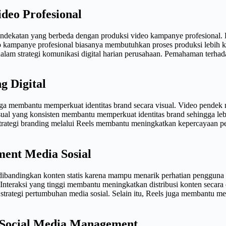
deo Profesional
ndekatan yang berbeda dengan produksi video kampanye profesional. R
deo kampanye profesional biasanya membutuhkan proses produksi lebih
 dalam strategi komunikasi digital harian perusahaan. Pemahaman ter
g Digital
juga membantu memperkuat identitas brand secara visual. Video pend
sual yang konsisten membantu memperkuat identitas brand sehingga leb
trategi branding melalui Reels membantu meningkatkan kepercayaan pe
ent Media Sosial
 dibandingkan konten statis karena mampu menarik perhatian penggun
nteraksi yang tinggi membantu meningkatkan distribusi konten secara o
m strategi pertumbuhan media sosial. Selain itu, Reels juga membantu 
 Social Media Management