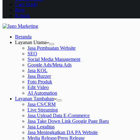
Case Study
Blog
Kontak
Beranda
Layanan Utama
Jasa Pembuatan Website
SEO
Social Media Management
Google Ads/Meta Ads
Jasa KOL
Jasa Buzzer
Foto Produk
Edit Video
AI Automation
Layanan Tambahan
Jasa CS/CRM
Live Streaming
Jasa Upload Data E-Commerce
Jasa Take Down Link Google Page Baru
Jasa Legalitas
Jasa Meningkatkan DA PA Website
Media Release/Press Release