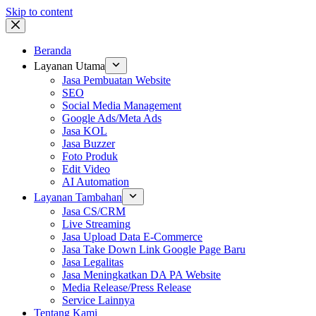
Skip to content
Beranda
Layanan Utama
Jasa Pembuatan Website
SEO
Social Media Management
Google Ads/Meta Ads
Jasa KOL
Jasa Buzzer
Foto Produk
Edit Video
AI Automation
Layanan Tambahan
Jasa CS/CRM
Live Streaming
Jasa Upload Data E-Commerce
Jasa Take Down Link Google Page Baru
Jasa Legalitas
Jasa Meningkatkan DA PA Website
Media Release/Press Release
Service Lainnya
Tentang Kami