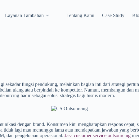
Layanan Tambahan
Tentang Kami
Case Study
Bl
agi sekadar fungsi pendukung, melainkan bagian inti dari strategi per
elian ulang atau berpindah ke kompetitor. Namun, membangun dan menge
sourcing hadir sebagai solusi strategis bagi bisnis modern.
munikasi dengan brand. Konsumen kini mengharapkan respons cepat, so
eka tidak lagi mau menunggu lama atau mendapatkan jawaban yang berbel
SDM, dan pengelolaan operasional.
Jasa customer service outsourcing
mem