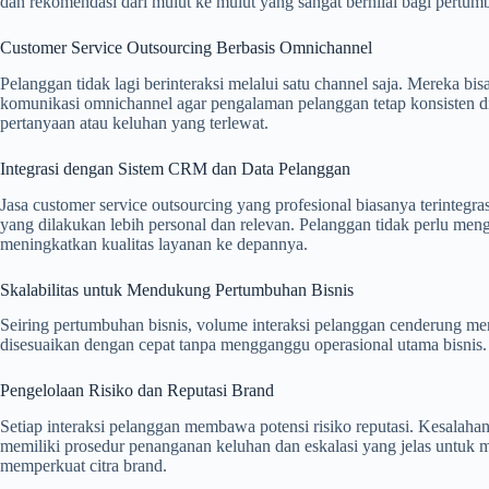
dan rekomendasi dari mulut ke mulut yang sangat bernilai bagi pertum
Customer Service Outsourcing Berbasis Omnichannel
Pelanggan tidak lagi berinteraksi melalui satu channel saja. Mereka bi
komunikasi omnichannel agar pengalaman pelanggan tetap konsisten di
pertanyaan atau keluhan yang terlewat.
Integrasi dengan Sistem CRM dan Data Pelanggan
Jasa customer service outsourcing yang profesional biasanya terinteg
yang dilakukan lebih personal dan relevan. Pelanggan tidak perlu mengul
meningkatkan kualitas layanan ke depannya.
Skalabilitas untuk Mendukung Pertumbuhan Bisnis
Seiring pertumbuhan bisnis, volume interaksi pelanggan cenderung me
disesuaikan dengan cepat tanpa mengganggu operasional utama bisnis. S
Pengelolaan Risiko dan Reputasi Brand
Setiap interaksi pelanggan membawa potensi risiko reputasi. Kesalahan
memiliki prosedur penanganan keluhan dan eskalasi yang jelas untuk m
memperkuat citra brand.