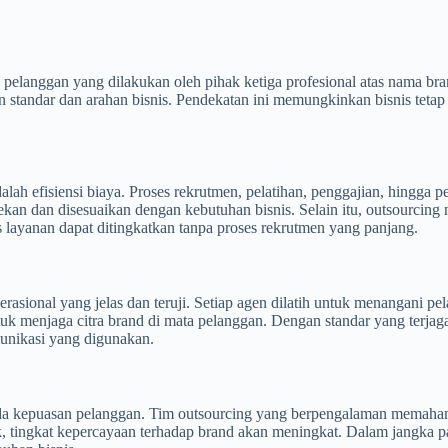
si pelanggan yang dilakukan oleh pihak ketiga profesional atas nama b
an standar dan arahan bisnis. Pendekatan ini memungkinkan bisnis tet
alah efisiensi biaya. Proses rekrutmen, pelatihan, penggajian, hingga 
tekan dan disesuaikan dengan kebutuhan bisnis. Selain itu, outsourcing
s layanan dapat ditingkatkan tanpa proses rekrutmen yang panjang.
rasional yang jelas dan teruji. Setiap agen dilatih untuk menangani pel
tuk menjaga citra brand di mata pelanggan. Dengan standar yang terja
munikasi yang digunakan.
pada kepuasan pelanggan. Tim outsourcing yang berpengalaman memaham
 tingkat kepercayaan terhadap brand akan meningkat. Dalam jangka panj