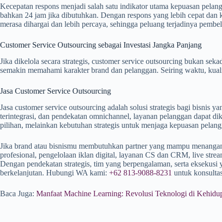
Kecepatan respons menjadi salah satu indikator utama kepuasan pelan
bahkan 24 jam jika dibutuhkan. Dengan respons yang lebih cepat dan 
merasa dihargai dan lebih percaya, sehingga peluang terjadinya pembel
Customer Service Outsourcing sebagai Investasi Jangka Panjang
Jika dikelola secara strategis, customer service outsourcing bukan s
semakin memahami karakter brand dan pelanggan. Seiring waktu, kuali
Jasa Customer Service Outsourcing
Jasa customer service outsourcing adalah solusi strategis bagi bisnis
terintegrasi, dan pendekatan omnichannel, layanan pelanggan dapat dike
pilihan, melainkan kebutuhan strategis untuk menjaga kepuasan pela
Jika brand atau bisnismu membutuhkan partner yang mampu menangani s
profesional, pengelolaan iklan digital, layanan CS dan CRM, live stre
Dengan pendekatan strategis, tim yang berpengalaman, serta eksekusi
berkelanjutan. Hubungi WA kami:
+62 813-9088-8231
untuk konsultasi
Baca Juga:
Manfaat Machine Learning: Revolusi Teknologi di Kehidu