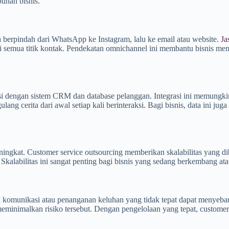
buhan bisnis.
sa berpindah dari WhatsApp ke Instagram, lalu ke email atau website.
Ja
 semua titik kontak. Pendekatan omnichannel ini membantu bisnis men
rasi dengan sistem CRM dan database pelanggan. Integrasi ini memungki
ang cerita dari awal setiap kali berinteraksi. Bagi bisnis, data ini ju
ningkat. Customer service outsourcing memberikan skalabilitas yang 
kalabilitas ini sangat penting bagi bisnis yang sedang berkembang atau
 komunikasi atau penanganan keluhan yang tidak tepat dapat menyebar l
eminimalkan risiko tersebut. Dengan pengelolaan yang tepat, customer 