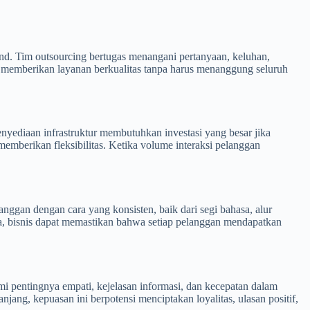
rand. Tim outsourcing bertugas menangani pertanyaan, keluhan,
ap memberikan layanan berkualitas tanpa harus menanggung seluruh
penyediaan infrastruktur membutuhkan investasi yang besar jika
 memberikan fleksibilitas. Ketika volume interaksi pelanggan
anggan dengan cara yang konsisten, baik dari segi bahasa, alur
ga, bisnis dapat memastikan bahwa setiap pelanggan mendapatkan
i pentingnya empati, kejelasan informasi, dan kecepatan dalam
ang, kepuasan ini berpotensi menciptakan loyalitas, ulasan positif,