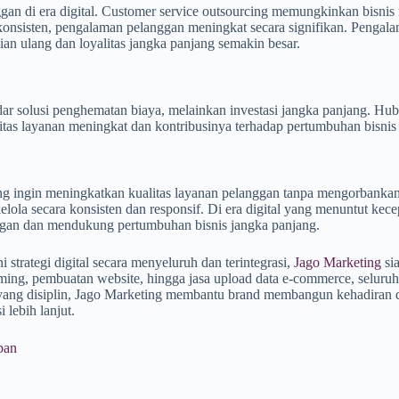
ggan di era digital. Customer service outsourcing memungkinkan bisni
konsisten, pengalaman pelanggan meningkat secara signifikan. Pengala
ian ulang dan loyalitas jangka panjang semakin besar.
ekadar solusi penghematan biaya, melainkan investasi jangka panjang. 
tas layanan meningkat dan kontribusinya terhadap pertumbuhan bisnis
 yang ingin meningkatkan kualitas layanan pelanggan tanpa mengorbankan
lola secara konsisten dan responsif. Di era digital yang menuntut kece
nggan dan mendukung pertumbuhan bisnis jangka panjang.
trategi digital secara menyeluruh dan terintegrasi,
Jago Marketing
sia
aming, pembuatan website, hingga jasa upload data e-commerce, seluruh 
 yang disiplin, Jago Marketing membantu brand membangun kehadiran d
 lebih lanjut.
pan