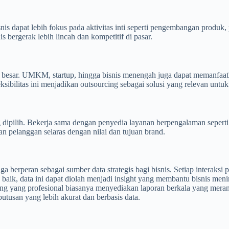
nis dapat lebih fokus pada aktivitas inti seperti pengembangan produk
s bergerak lebih lincah dan kompetitif di pasar.
 besar. UMKM, startup, hingga bisnis menengah juga dapat memanfaatka
ibilitas ini menjadikan outsourcing sebagai solusi yang relevan untuk 
g dipilih. Bekerja sama dengan penyedia layanan berpengalaman sepert
an pelanggan selaras dengan nilai dan tujuan brand.
uga berperan sebagai sumber data strategis bagi bisnis. Setiap intera
n baik, data ini dapat diolah menjadi insight yang membantu bisnis men
ng yang profesional biasanya menyediakan laporan berkala yang merangk
utusan yang lebih akurat dan berbasis data.