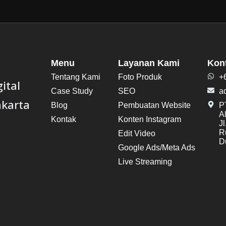
Menu
Layanan Kami
Kon
Tentang Kami
Foto Produk
+
ital
Case Study
SEO
a
akarta
Blog
Pembuatan Website
PT
A
Kontak
Konten Instagram
J
R
Edit Video
Du
Google Ads/Meta Ads
Live Streaming