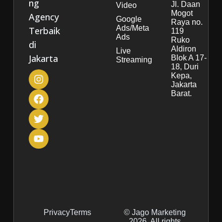
ng
Jl. Daan
Video
Mogot
Agency
Google
Raya no.
Ads/Meta
Terbaik
119
Ads
Ruko
di
Aldiron
Live
Jakarta
Blok A 17-
Streaming
18, Duri
Kepa,
Jakarta
Barat.
Privacy
Terms
© Jago Marketing
2026. All rights