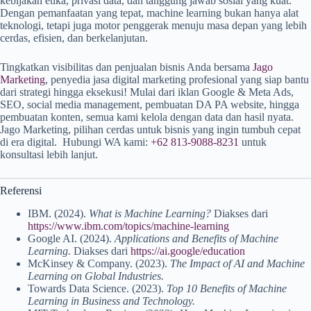
kebijakan etika, privasi data, dan tanggung jawab sosial yang kuat.
Dengan pemanfaatan yang tepat, machine learning bukan hanya alat
teknologi, tetapi juga motor penggerak menuju masa depan yang lebih
cerdas, efisien, dan berkelanjutan.
Tingkatkan visibilitas dan penjualan bisnis Anda bersama
Jago
Marketing
, penyedia jasa digital marketing profesional yang siap bantu
dari strategi hingga eksekusi! Mulai dari iklan Google & Meta Ads,
SEO, social media management, pembuatan DA PA website, hingga
pembuatan konten, semua kami kelola dengan data dan hasil nyata.
Jago Marketing, pilihan cerdas untuk bisnis yang ingin tumbuh cepat
di era digital. Hubungi WA kami:
+62 813-9088-8231
untuk
konsultasi lebih lanjut.
Referensi
IBM. (2024).
What is Machine Learning?
Diakses dari
https://www.ibm.com/topics/machine-learning
Google AI. (2024).
Applications and Benefits of Machine
Learning.
Diakses dari
https://ai.google/education
McKinsey & Company. (2023).
The Impact of AI and Machine
Learning on Global Industries.
Towards Data Science. (2023).
Top 10 Benefits of Machine
Learning in Business and Technology.