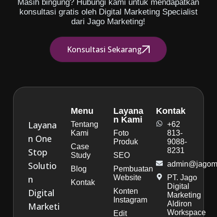
Masih bingung? Hubungi kami untuk mendapatkan
konsultasi gratis oleh Digital Marketing Specialist
dari Jago Marketing!
Konsultasi Sekarang
Menu
Layana
Kontak
n Kami
Layana
Tentang
+62
Kami
Foto
813-
n One
Produk
9088-
Case
Stop
8231
Study
SEO
Solutio
admin@jagoma
Blog
Pembuatan
n
Website
PT. Jago
Kontak
Digital
Digital
Konten
Marketing
Instagram
Aldiron
Marketi
Workspace
Edit