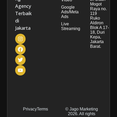
Mogot
Agency
Google
Raya no.
Ads/Meta
Terbaik
119
Ads
Ruko
di
Aldiron
Live
Jakarta
Blok A 17-
Streaming
18, Duri
Kepa,
Jakarta
Barat.
Privacy
Terms
© Jago Marketing
2026. All rights