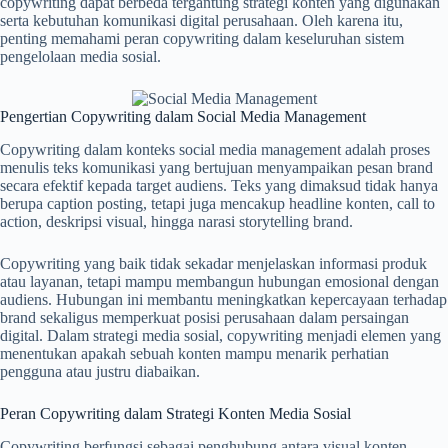
copywriting dapat berbeda tergantung strategi konten yang digunakan
serta kebutuhan komunikasi digital perusahaan. Oleh karena itu,
penting memahami peran copywriting dalam keseluruhan sistem
pengelolaan media sosial.
Pengertian Copywriting dalam Social Media Management
Copywriting dalam konteks social media management adalah proses
menulis teks komunikasi yang bertujuan menyampaikan pesan brand
secara efektif kepada target audiens. Teks yang dimaksud tidak hanya
berupa caption posting, tetapi juga mencakup headline konten, call to
action, deskripsi visual, hingga narasi storytelling brand.
Copywriting yang baik tidak sekadar menjelaskan informasi produk
atau layanan, tetapi mampu membangun hubungan emosional dengan
audiens. Hubungan ini membantu meningkatkan kepercayaan terhadap
brand sekaligus memperkuat posisi perusahaan dalam persaingan
digital. Dalam strategi media sosial, copywriting menjadi elemen yang
menentukan apakah sebuah konten mampu menarik perhatian
pengguna atau justru diabaikan.
Peran Copywriting dalam Strategi Konten Media Sosial
Copywriting berfungsi sebagai penghubung antara visual konten