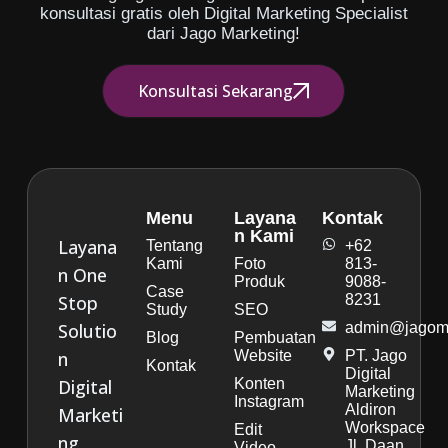
konsultasi gratis oleh Digital Marketing Specialist
dari Jago Marketing!
Konsultasi Sekarang
Menu
Layana
Kontak
n Kami
Layana
Tentang
+62
Kami
Foto
813-
n One
Produk
9088-
Case
Stop
8231
Study
SEO
Solutio
admin@jagoma
Blog
Pembuatan
n
Website
PT. Jago
Kontak
Digital
Digital
Konten
Marketing
Instagram
Aldiron
Marketi
Workspace
Edit
ng
Jl. Daan
Video