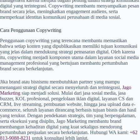
management karena menjadi bagian penting dalam strategi komunikasi
digital yang terintegrasi. Copywriting membantu menyampaikan pesan
brand secara jelas, meningkatkan engagement audiens, serta
memperkuat identitas komunikasi perusahaan di media sosial.
Cara Penggunaan Copywriting
Penggunaan copywriting yang terencana membantu memastikan
bahwa setiap konten yang dipublikasikan memiliki tujuan komunikasi
yang jelas dalam mendukung strategi pemasaran digital. Oleh karena
itu, copywriting menjadi komponen utama dalam layanan social media
management profesional yang bertujuan membantu pertumbuhan
brand secara berkelanjutan.
Jika brand atau bisnismu membutuhkan partner yang mampu
menangani strategi digital secara menyeluruh dan terintegrasi,
Jago
Marketing
siap menjadi solusi. Mulai dari jasa sosial media, jasa
buzzer, KOL profesional, pengelolaan iklan digital, layanan CS dan
CRM, live streaming, pembuatan website, hingga jasa upload data e-
commerce, seluruh layanan dirancang berbasis tujuan bisnis dan hasil
yang terukur. Dengan pendekatan strategis, tim yang berpengalaman,
serta eksekusi yang disiplin, Jago Marketing membantu brand
membangun kehadiran digital yang kuat sekaligus mendorong
pertumbuhan penjualan secara berkelanjutan. Hubungi WA kami:
+62
813-9088-8231
untuk konsultasi lebih lanjut.