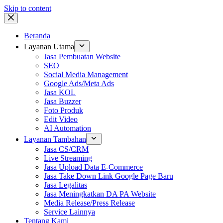
Skip to content
Beranda
Layanan Utama
Jasa Pembuatan Website
SEO
Social Media Management
Google Ads/Meta Ads
Jasa KOL
Jasa Buzzer
Foto Produk
Edit Video
AI Automation
Layanan Tambahan
Jasa CS/CRM
Live Streaming
Jasa Upload Data E-Commerce
Jasa Take Down Link Google Page Baru
Jasa Legalitas
Jasa Meningkatkan DA PA Website
Media Release/Press Release
Service Lainnya
Tentang Kami