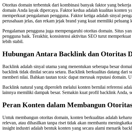
Otoritas domain terbentuk dari kombinasi banyak faktor yang bekerja
domain Anda layak dipercaya. Faktor kedua adalah kualitas konten y
memperkuat pengalaman pengguna. Faktor ketiga adalah sinyal pengala
perusahaan jelas, dan rekam jejak brand yang kuat memiliki peluang l
Pengalaman pengguna juga mempengaruhi otoritas domain. Situs yang
pengguna baik. Terakhir, konsistensi aktivitas SEO turut memperkuat o
lebih stabil.
Hubungan Antara Backlink dan Otoritas 
Backlink adalah sinyal utama yang menentukan seberapa besar domai
backlink tidak dinilai secara setara. Backlink berkualitas datang dari
memberi nilai. Bahkan tautan toxic dapat merusak reputasi domain. Untu
Backlink natural yang diperoleh melalui konten bernilai referensi adala
lainnya memiliki dampak besar. Semakin kuat profil backlink Anda, s
Peran Konten dalam Membangun Otorita
Untuk membangun otoritas domain, konten berkualitas adalah kehar
relevan, atau dihasilkan tanpa riset tidak akan membantu meningkatk
insight industri adalah bentuk konten yang secara alami menarik backl