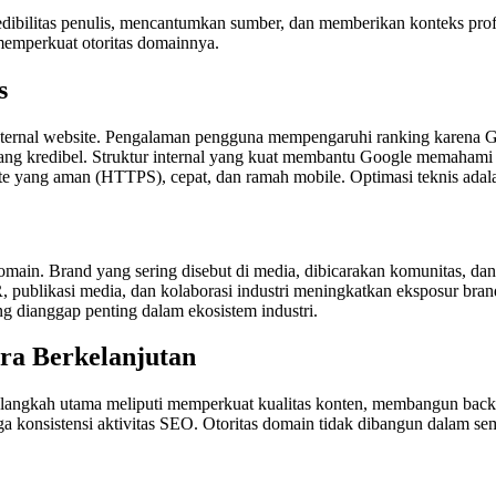
redibilitas penulis, mencantumkan sumber, dan memberikan konteks pr
memperkuat otoritas domainnya.
s
itas internal website. Pengalaman pengguna mempengaruhi ranking karen
kurang kredibel. Struktur internal yang kuat membantu Google memahami
ite yang aman (HTTPS), cepat, dan ramah mobile. Optimasi teknis ada
ain. Brand yang sering disebut di media, dibicarakan komunitas, dan 
l PR, publikasi media, dan kolaborasi industri meningkatkan eksposur b
g dianggap penting dalam ekosistem industri.
ra Berkelanjutan
a langkah utama meliputi memperkuat kualitas konten, membangun bac
ga konsistensi aktivitas SEO. Otoritas domain tidak dibangun dalam sem