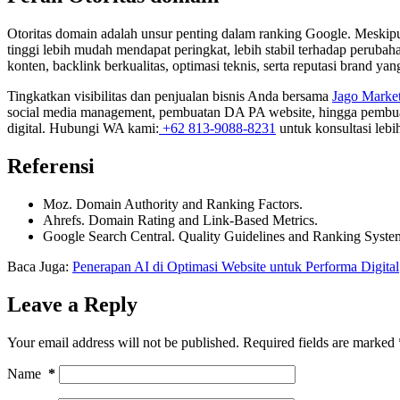
Otoritas domain adalah unsur penting dalam ranking Google. Meskipu
tinggi lebih mudah mendapat peringkat, lebih stabil terhadap perub
konten, backlink berkualitas, optimasi teknis, serta reputasi brand 
Tingkatkan visibilitas dan penjualan bisnis Anda bersama
Jago Marke
social media management, pembuatan DA PA website, hingga pembuatan
digital. Hubungi WA kami:
+62 813-9088-8231
untuk konsultasi lebih
Referensi
Moz. Domain Authority and Ranking Factors.
Ahrefs. Domain Rating and Link-Based Metrics.
Google Search Central. Quality Guidelines and Ranking Syste
Baca Juga:
Penerapan AI di Optimasi Website untuk Performa Digital
Leave a Reply
Your email address will not be published.
Required fields are marked
Name
*