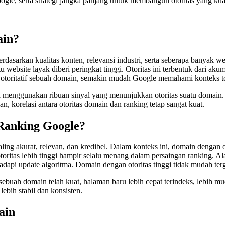
gle, serta strategi jangka panjang untuk membangun otoritas yang kua
ain?
dasarkan kualitas konten, relevansi industri, serta seberapa banyak w
ebsite layak diberi peringkat tinggi. Otoritas ini terbentuk dari akumu
 otoritatif sebuah domain, semakin mudah Google memahami konteks top
menggunakan ribuan sinyal yang menunjukkan otoritas suatu domain. D
 korelasi antara otoritas domain dan ranking tetap sangat kuat.
Ranking Google?
g akurat, relevan, dan kredibel. Dalam konteks ini, domain dengan ot
oritas lebih tinggi hampir selalu menang dalam persaingan ranking. Al
hadapi update algoritma. Domain dengan otoritas tinggi tidak mudah ter
ebuah domain telah kuat, halaman baru lebih cepat terindeks, lebih m
ebih stabil dan konsisten.
ain