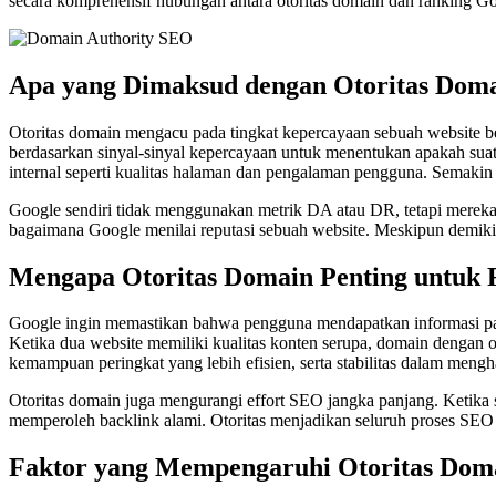
secara komprehensif hubungan antara otoritas domain dan ranking Goo
Apa yang Dimaksud dengan Otoritas Dom
Otoritas domain mengacu pada tingkat kepercayaan sebuah website ber
berdasarkan sinyal-sinyal kepercayaan untuk menentukan apakah suatu w
internal seperti kualitas halaman dan pengalaman pengguna. Semakin
Google sendiri tidak menggunakan metrik DA atau DR, tetapi mereka 
bagaimana Google menilai reputasi sebuah website. Meskipun demikian,
Mengapa Otoritas Domain Penting untuk 
Google ingin memastikan bahwa pengguna mendapatkan informasi palin
Ketika dua website memiliki kualitas konten serupa, domain dengan ot
kemampuan peringkat yang lebih efisien, serta stabilitas dalam meng
Otoritas domain juga mengurangi effort SEO jangka panjang. Ketika s
memperoleh backlink alami. Otoritas menjadikan seluruh proses SEO l
Faktor yang Mempengaruhi Otoritas Dom