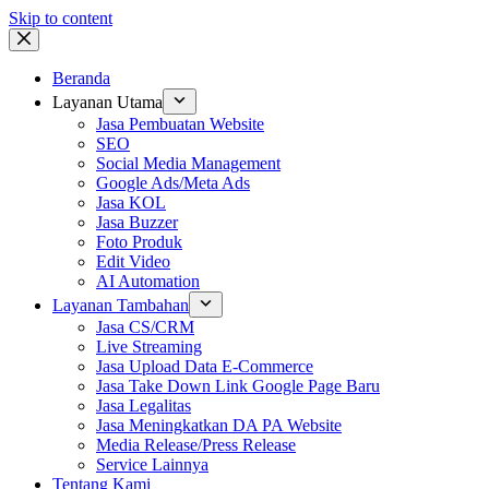
Skip to content
Beranda
Layanan Utama
Jasa Pembuatan Website
SEO
Social Media Management
Google Ads/Meta Ads
Jasa KOL
Jasa Buzzer
Foto Produk
Edit Video
AI Automation
Layanan Tambahan
Jasa CS/CRM
Live Streaming
Jasa Upload Data E-Commerce
Jasa Take Down Link Google Page Baru
Jasa Legalitas
Jasa Meningkatkan DA PA Website
Media Release/Press Release
Service Lainnya
Tentang Kami