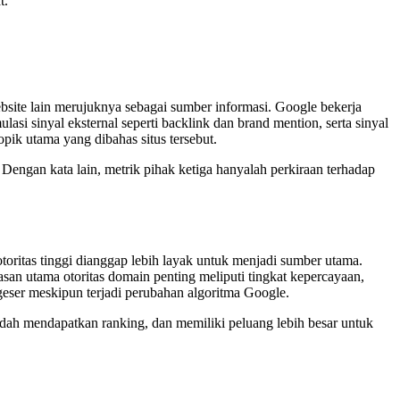
t.
ebsite lain merujuknya sebagai sumber informasi. Google bekerja
lasi sinyal eksternal seperti backlink dan brand mention, serta sinyal
ik utama yang dibahas situs tersebut.
engan kata lain, metrik pihak ketiga hanyalah perkiraan terhadap
oritas tinggi dianggap lebih layak untuk menjadi sumber utama.
asan utama otoritas domain penting meliputi tingkat kepercayaan,
geser meskipun terjadi perubahan algoritma Google.
udah mendapatkan ranking, dan memiliki peluang lebih besar untuk