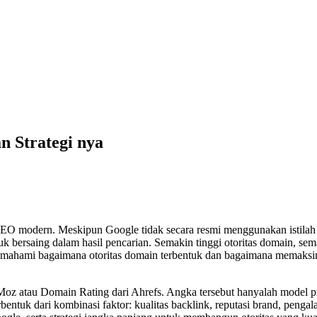
n Strategi nya
SEO modern. Meskipun Google tidak secara resmi menggunakan istilah 
uk bersaing dalam hasil pencarian. Semakin tinggi otoritas domain, sem
 memahami bagaimana otoritas domain terbentuk dan bagaimana memaksim
 Moz atau Domain Rating dari Ahrefs. Angka tersebut hanyalah model 
bentuk dari kombinasi faktor: kualitas backlink, reputasi brand, penga