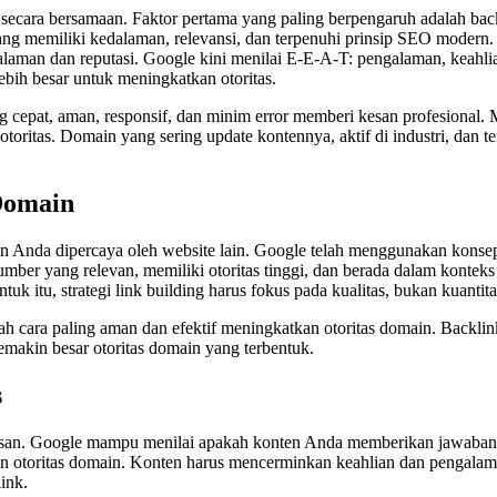
 secara bersamaan. Faktor pertama yang paling berpengaruh adalah back
ang memiliki kedalaman, relevansi, dan terpenuhi prinsip SEO modern
man dan reputasi. Google kini menilai E-E-A-T: pengalaman, keahlian,
ebih besar untuk meningkatkan otoritas.
 cepat, aman, responsif, dan minim error memberi kesan profesional
toritas. Domain yang sering update kontennya, aktif di industri, dan te
Domain
n Anda dipercaya oleh website lain. Google telah menggunakan konse
 sumber yang relevan, memiliki otoritas tinggi, dan berada dalam konteks
k itu, strategi link building harus fokus pada kualitas, bukan kuantita
h cara paling aman dan efektif meningkatkan otoritas domain. Backlink da
emakin besar otoritas domain yang terbentuk.
s
usan. Google mampu menilai apakah konten Anda memberikan jawaban t
an otoritas domain. Konten harus mencerminkan keahlian dan pengalaman
ink.