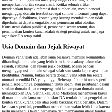
memperkuat otoritas secara alami. Ketika sebuah artikel
mendapatkan banyak referensi dari sumber lain, mesin pencari
menganggap domain tersebut sebagai sumber informasi yang dapat
dipercaya. Sebaliknya, konten yang kurang mendalam dan tidak
diperbaharui dapat mengakibatkan penurunan nilai otoritas.
Konsistensi dalam publikasi, pembaruan secara teratur, dan
penambahan konten kunci adalah strategi penting untuk menjaga
agar skor DA tetap stabil.
Usia Domain dan Jejak Riwayat
Domain yang telah ada lebih lama biasanya memiliki keunggulan
dibandingkan domain yang lebih baru karena adanya akumulasi
sejarah, stabilitas, dan rekam jejak backlink. Mesin pencari
menganggap usia domain sebagai salah satu tanda kepercayaan dan
kredibilitas. Namun, bukan berarti domain yang lebih tua secara
otomatis memiliki DA yang tinggi. Beberapa faktor historis seperti
penalti sebelumnya, penggunaan taktik spam, atau perubahan dalam
struktur domain dapat mempengaruhi kemampuan domain untuk
meningkatkan DA. Sering kali, Jago Marketing menemukan kasus
di mana domain lama memiliki skor DA rendah akibat pengelolaan
konten yang kurang baik atau profil backlink yang berisiko. Dalam
keadaan seperti ini, pemulihan memerlukan waktu lebih lama karena
perlu menghapus tautan berbahaya dan membangun ulang fondasi