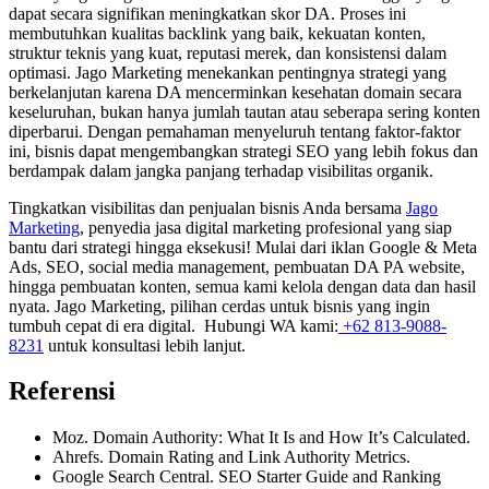
dapat secara signifikan meningkatkan skor DA. Proses ini
membutuhkan kualitas backlink yang baik, kekuatan konten,
struktur teknis yang kuat, reputasi merek, dan konsistensi dalam
optimasi. Jago Marketing menekankan pentingnya strategi yang
berkelanjutan karena DA mencerminkan kesehatan domain secara
keseluruhan, bukan hanya jumlah tautan atau seberapa sering konten
diperbarui. Dengan pemahaman menyeluruh tentang faktor-faktor
ini, bisnis dapat mengembangkan strategi SEO yang lebih fokus dan
berdampak dalam jangka panjang terhadap visibilitas organik.
Tingkatkan visibilitas dan penjualan bisnis Anda bersama
Jago
Marketing
, penyedia jasa digital marketing profesional yang siap
bantu dari strategi hingga eksekusi! Mulai dari iklan Google & Meta
Ads, SEO, social media management, pembuatan DA PA website,
hingga pembuatan konten, semua kami kelola dengan data dan hasil
nyata. Jago Marketing, pilihan cerdas untuk bisnis yang ingin
tumbuh cepat di era digital. Hubungi WA kami:
+62 813-9088-
8231
untuk konsultasi lebih lanjut.
Referensi
Moz. Domain Authority: What It Is and How It’s Calculated.
Ahrefs. Domain Rating and Link Authority Metrics.
Google Search Central. SEO Starter Guide and Ranking