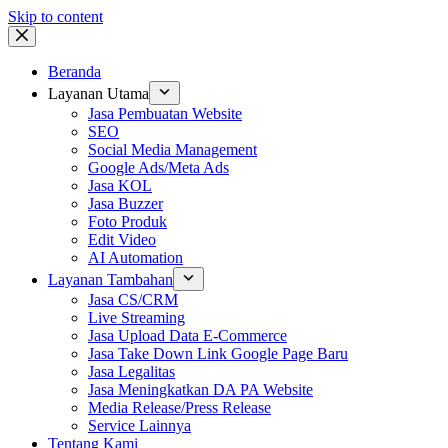
Skip to content
Beranda
Layanan Utama
Jasa Pembuatan Website
SEO
Social Media Management
Google Ads/Meta Ads
Jasa KOL
Jasa Buzzer
Foto Produk
Edit Video
AI Automation
Layanan Tambahan
Jasa CS/CRM
Live Streaming
Jasa Upload Data E-Commerce
Jasa Take Down Link Google Page Baru
Jasa Legalitas
Jasa Meningkatkan DA PA Website
Media Release/Press Release
Service Lainnya
Tentang Kami