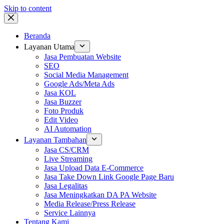
Skip to content
Beranda
Layanan Utama
Jasa Pembuatan Website
SEO
Social Media Management
Google Ads/Meta Ads
Jasa KOL
Jasa Buzzer
Foto Produk
Edit Video
AI Automation
Layanan Tambahan
Jasa CS/CRM
Live Streaming
Jasa Upload Data E-Commerce
Jasa Take Down Link Google Page Baru
Jasa Legalitas
Jasa Meningkatkan DA PA Website
Media Release/Press Release
Service Lainnya
Tentang Kami