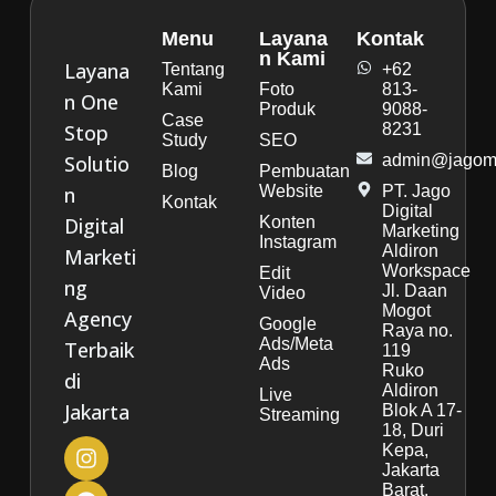
Menu
Layana
Kontak
n Kami
Layana
Tentang
+62
Kami
Foto
813-
n One
Produk
9088-
Case
Stop
8231
Study
SEO
Solutio
admin@jagoma
Blog
Pembuatan
n
Website
PT. Jago
Kontak
Digital
Digital
Konten
Marketing
Instagram
Aldiron
Marketi
Workspace
Edit
ng
Jl. Daan
Video
Mogot
Agency
Google
Raya no.
Ads/Meta
Terbaik
119
Ads
Ruko
di
Aldiron
Live
Jakarta
Blok A 17-
Streaming
18, Duri
Kepa,
Jakarta
Barat.