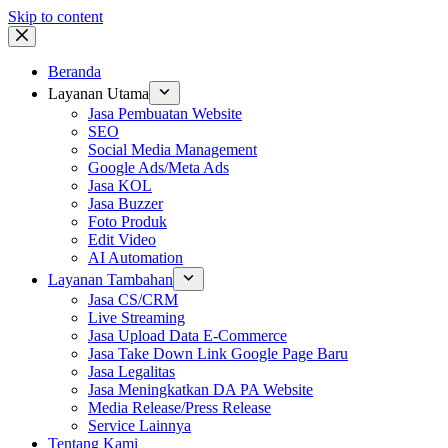
Skip to content
Beranda
Layanan Utama
Jasa Pembuatan Website
SEO
Social Media Management
Google Ads/Meta Ads
Jasa KOL
Jasa Buzzer
Foto Produk
Edit Video
AI Automation
Layanan Tambahan
Jasa CS/CRM
Live Streaming
Jasa Upload Data E-Commerce
Jasa Take Down Link Google Page Baru
Jasa Legalitas
Jasa Meningkatkan DA PA Website
Media Release/Press Release
Service Lainnya
Tentang Kami