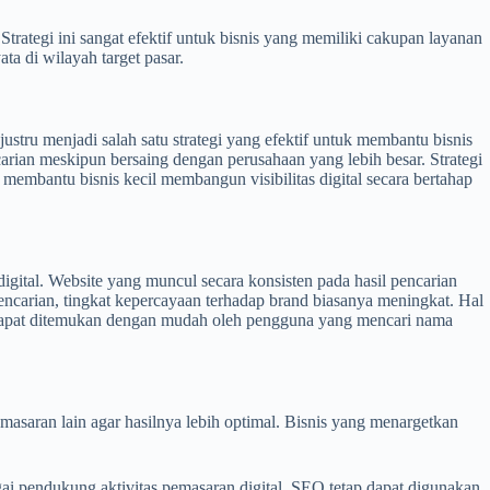
ategi ini sangat efektif untuk bisnis yang memiliki cakupan layanan
ta di wilayah target pasar.
ru menjadi salah satu strategi yang efektif untuk membantu bisnis
carian meskipun bersaing dengan perusahaan yang lebih besar. Strategi
embantu bisnis kecil membangun visibilitas digital secara bertahap
gital. Website yang muncul secara konsisten pada hasil pencarian
ncarian, tingkat kepercayaan terhadap brand biasanya meningkat. Hal
 dapat ditemukan dengan mudah oleh pengguna yang mencari nama
masaran lain agar hasilnya lebih optimal. Bisnis yang menargetkan
gai pendukung aktivitas pemasaran digital. SEO tetap dapat digunakan