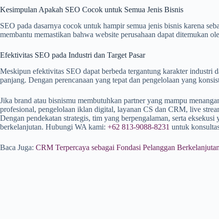
Kesimpulan Apakah SEO Cocok untuk Semua Jenis Bisnis
SEO pada dasarnya cocok untuk hampir semua jenis bisnis karena seba
membantu memastikan bahwa website perusahaan dapat ditemukan oleh
Efektivitas SEO pada Industri dan Target Pasar
Meskipun efektivitas SEO dapat berbeda tergantung karakter industri dan
panjang. Dengan perencanaan yang tepat dan pengelolaan yang konsist
Jika brand atau bisnismu membutuhkan partner yang mampu menangani s
profesional, pengelolaan iklan digital, layanan CS dan CRM, live stre
Dengan pendekatan strategis, tim yang berpengalaman, serta eksekusi
berkelanjutan. Hubungi WA kami:
+62 813-9088-8231
untuk konsultasi
Baca Juga:
CRM Terpercaya sebagai Fondasi Pelanggan Berkelanjuta