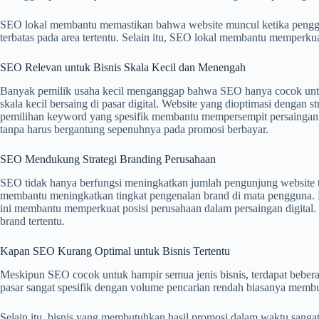
SEO lokal membantu memastikan bahwa website muncul ketika pengguna 
terbatas pada area tertentu. Selain itu, SEO lokal membantu memperkuat
SEO Relevan untuk Bisnis Skala Kecil dan Menengah
Banyak pemilik usaha kecil menganggap bahwa SEO hanya cocok untuk 
skala kecil bersaing di pasar digital. Website yang dioptimasi dengan
pemilihan keyword yang spesifik membantu mempersempit persaingan se
tanpa harus bergantung sepenuhnya pada promosi berbayar.
SEO Mendukung Strategi Branding Perusahaan
SEO tidak hanya berfungsi meningkatkan jumlah pengunjung website te
membantu meningkatkan tingkat pengenalan brand di mata pengguna. Ke
ini membantu memperkuat posisi perusahaan dalam persaingan digit
brand tertentu.
Kapan SEO Kurang Optimal untuk Bisnis Tertentu
Meskipun SEO cocok untuk hampir semua jenis bisnis, terdapat beberap
pasar sangat spesifik dengan volume pencarian rendah biasanya mem
Selain itu, bisnis yang membutuhkan hasil promosi dalam waktu sangat