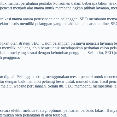
 melihat perubahan perilaku konsumen dalam beberapa tahun terakhir.
 pencari menjadi alat utama untuk membandingkan pilihan layanan, mem
munikasi utama antara perusahaan dan pelanggan. SEO membantu memas
ktor bisnis memiliki pelanggan yang melakukan pencarian online, SEO 
tungkan oleh strategi SEO. Calon pelanggan biasanya mencari layanan b
n memiliki peluang lebih besar untuk mendapatkan perhatian calon pe
ata kunci yang sesuai dengan kebutuhan pengguna. Selain itu, SEO j
eh pengguna.
pun digital. Pelanggan sering menggunakan mesin pencari untuk mene
tur dengan baik memiliki peluang besar untuk muncul dalam hasil pen
melalui website perusahaan. Selain itu, SEO membantu memperluas ja
ecara efektif melalui strategi optimasi pencarian berbasis lokasi. Ban
emukan oleh pelanggan di area tersebut.