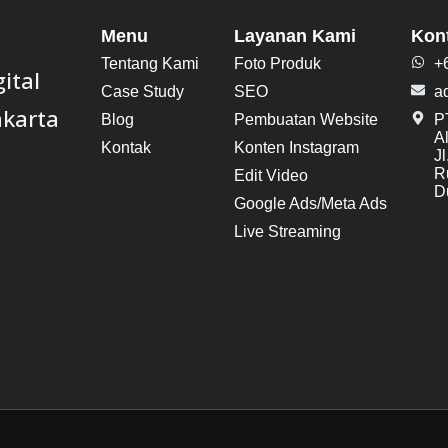
Menu
Layanan Kami
Kon
Tentang Kami
Foto Produk
+
ital
Case Study
SEO
a
akarta
Blog
Pembuatan Website
PT
A
Kontak
Konten Instagram
J
R
Edit Video
Du
Google Ads/Meta Ads
Live Streaming