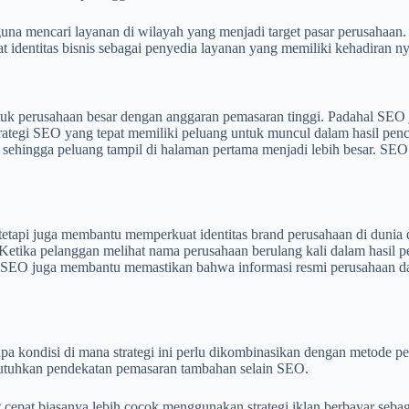
mencari layanan di wilayah yang menjadi target pasar perusahaan. Str
 identitas bisnis sebagai penyedia layanan yang memiliki kehadiran nya
perusahaan besar dengan anggaran pemasaran tinggi. Padahal SEO just
 strategi SEO yang tepat memiliki peluang untuk muncul dalam hasil pen
hingga peluang tampil di halaman pertama menjadi lebih besar. SEO m
tapi juga membantu memperkuat identitas brand perusahaan di dunia di
tika pelanggan melihat nama perusahaan berulang kali dalam hasil pe
al. SEO juga membantu memastikan bahwa informasi resmi perusahaan
a kondisi di mana strategi ini perlu dikombinasikan dengan metode pe
butuhkan pendekatan pemasaran tambahan selain SEO.
 cepat biasanya lebih cocok menggunakan strategi iklan berbayar seba