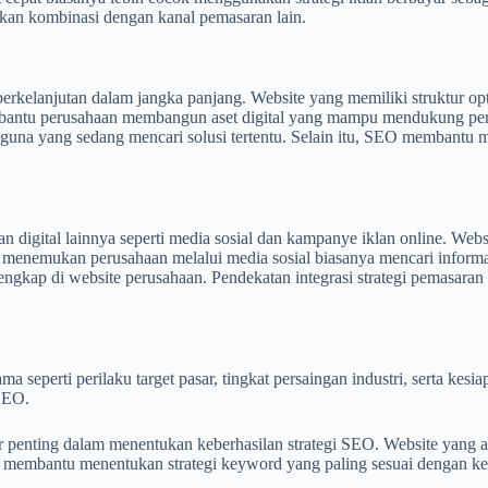
ukan kombinasi dengan kanal pemasaran lain.
kelanjutan dalam jangka panjang. Website yang memiliki struktur opt
bantu perusahaan membangun aset digital yang mampu mendukung pertum
ngguna yang sedang mencari solusi tertentu. Selain itu, SEO membantu me
an digital lainnya seperti media sosial dan kampanye iklan online. We
 menemukan perusahaan melalui media sosial biasanya mencari inform
ngkap di website perusahaan. Pendekatan integrasi strategi pemasaran
a seperti perilaku target pasar, tingkat persaingan industri, serta kes
 SEO.
r penting dalam menentukan keberhasilan strategi SEO. Website yang a
ar membantu menentukan strategi keyword yang paling sesuai dengan ke