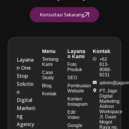
Konsultasi Sekarang
Menu
Layana
Kontak
n Kami
Layana
Tentang
+62
Kami
Foto
813-
n One
Produk
9088-
Case
Stop
8231
Study
SEO
Solutio
admin@jagoma
Blog
Pembuatan
n
Website
PT. Jago
Kontak
Digital
Digital
Konten
Marketing
Instagram
Aldiron
Marketi
Workspace
Edit
ng
Jl. Daan
Video
Mogot
Agency
Google
Raya no.