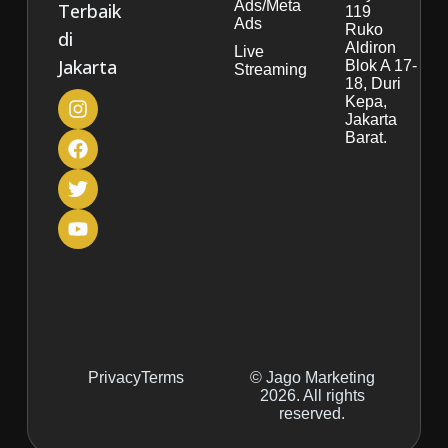
Ads/Meta
Terbaik
119
Ads
Ruko
di
Aldiron
Live
Jakarta
Blok A 17-
Streaming
18, Duri
Kepa,
Jakarta
Barat.
Privacy
Terms
© Jago Marketing
2026. All rights
reserved.