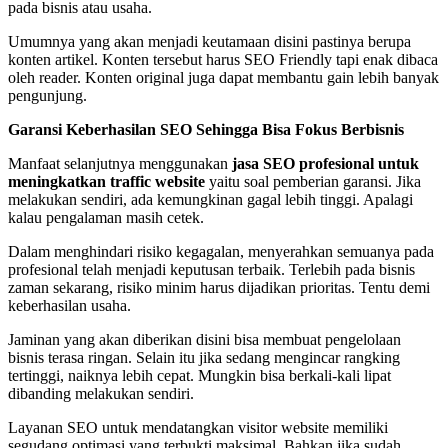
pada bisnis atau usaha.
Umumnya yang akan menjadi keutamaan disini pastinya berupa
konten artikel. Konten tersebut harus SEO Friendly tapi enak dibaca
oleh reader. Konten original juga dapat membantu gain lebih banyak
pengunjung.
Garansi Keberhasilan SEO Sehingga Bisa Fokus Berbisnis
Manfaat selanjutnya menggunakan
jasa SEO profesional untuk
meningkatkan traffic website
yaitu soal pemberian garansi. Jika
melakukan sendiri, ada kemungkinan gagal lebih tinggi. Apalagi
kalau pengalaman masih cetek.
Dalam menghindari risiko kegagalan, menyerahkan semuanya pada
profesional telah menjadi keputusan terbaik. Terlebih pada bisnis
zaman sekarang, risiko minim harus dijadikan prioritas. Tentu demi
keberhasilan usaha.
Jaminan yang akan diberikan disini bisa membuat pengelolaan
bisnis terasa ringan. Selain itu jika sedang mengincar rangking
tertinggi, naiknya lebih cepat. Mungkin bisa berkali-kali lipat
dibanding melakukan sendiri.
Layanan SEO untuk mendatangkan visitor website memiliki
segudang optimasi yang terbukti maksimal. Bahkan jika sudah