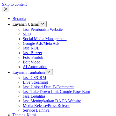
Skip to content
Beranda
Layanan Utama
Jasa Pembuatan Website
SEO
Social Media Management
Google Ads/Meta Ads
Jasa KOL
Jasa Buzzer
Foto Produk
Edit Video
AI Automation
Layanan Tambahan
Jasa CS/CRM
Live Streaming
Jasa Upload Data E-Commerce
Jasa Take Down Link Google Page Baru
Jasa Legalitas
Jasa Meningkatkan DA PA Website
Media Release/Press Release
Service Lainnya
Tentang Kami