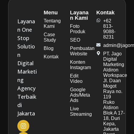
Menu
Layana
Kontak
n Kami
Layana
Tentang
+62
Kami
Foto
813-
n One
Produk
9088-
Case
Stop
8231
Study
SEO
Solutio
admin@jagoma
Blog
Pembuatan
n
Website
PT. Jago
Kontak
Digital
Digital
Konten
Marketing
Instagram
Aldiron
Marketi
Workspace
Edit
ng
Jl. Daan
Video
Mogot
Agency
Google
Raya no.
Ads/Meta
Terbaik
119
Ads
Ruko
di
Aldiron
Live
Jakarta
Blok A 17-
Streaming
18, Duri
Kepa,
Jakarta