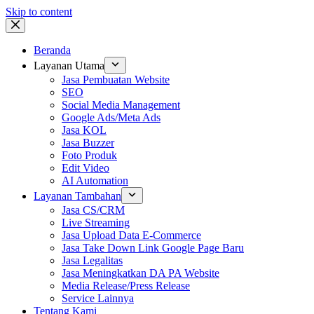
Skip to content
Beranda
Layanan Utama
Jasa Pembuatan Website
SEO
Social Media Management
Google Ads/Meta Ads
Jasa KOL
Jasa Buzzer
Foto Produk
Edit Video
AI Automation
Layanan Tambahan
Jasa CS/CRM
Live Streaming
Jasa Upload Data E-Commerce
Jasa Take Down Link Google Page Baru
Jasa Legalitas
Jasa Meningkatkan DA PA Website
Media Release/Press Release
Service Lainnya
Tentang Kami