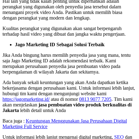
Hal lain yang tidak kalah penting untuk diperhatikan adalah
perangkat yang digunakan oleh penyedia jasa tersebut dalam
menangani proyek video Anda. Pastikan untuk memilih biasa
dengan perangkat yang modern dan lengkap.
Kualitas perangkat yang digunakan akan sangat berpengaruh
terhadap hasil video yang dibuat dan jangka waktu pengerjaan.
Jago Marketing ID
S
ebagai
S
olusi
T
erbaik
Jika Anda bingung harus memilih penyedia jasa yang mana, tentu
saja Jago Marketing ID adalah rekomendasi terbaik. Kami
merupakan perusahaan penyedia jasa pembuatan video pada
berpengalaman di wilayah Jakarta dan sekitarnya.
Ada banyak sekali keuntungan yang akan Anda dapatkan ketika
bekerjasama dengan perusahaan kami. Untuk informasi lebih lanjut,
hubungi tim kami dengan mengunjungi website kami
https://jagomarketing.id/
atau di nomor
0813 9077 7205
. Tim kami
akan menjelaskan
jasa pembuatan video produk berkualitas di
Jakarta
lebih detail untuk Anda
Baca juga :
Keuntungan Menggunakan Jasa Perusahaan Digital
Marketing Full Service
Untuk informasi lebih lanjut mengenai digital marketing,
SEO
dan