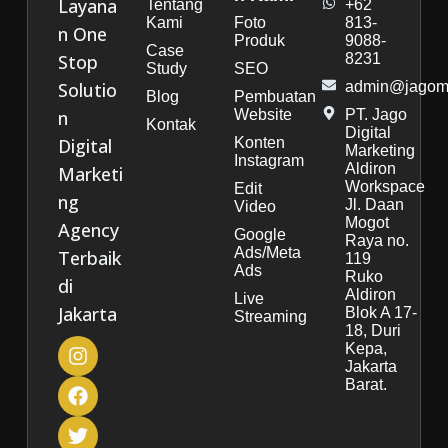
Layana
Tentang
+62
Kami
Foto
813-
n One
Produk
9088-
Case
Stop
8231
Study
SEO
Solutio
admin@jagoma
Blog
Pembuatan
n
Website
PT. Jago
Kontak
Digital
Digital
Konten
Marketing
Instagram
Aldiron
Marketi
Workspace
Edit
ng
Jl. Daan
Video
Mogot
Agency
Google
Raya no.
Ads/Meta
Terbaik
119
Ads
Ruko
di
Aldiron
Live
Jakarta
Blok A 17-
Streaming
18, Duri
Kepa,
Jakarta
Barat.