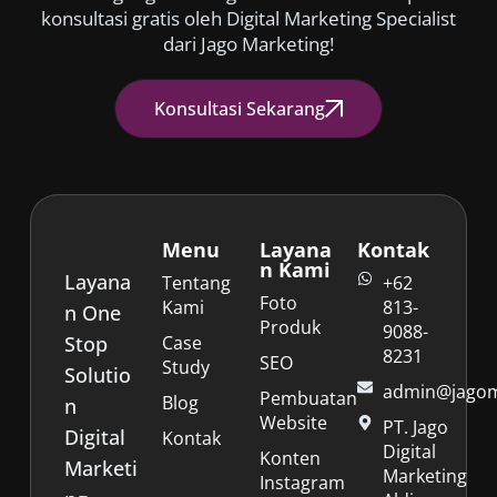
konsultasi gratis oleh Digital Marketing Specialist
dari Jago Marketing!
Konsultasi Sekarang
Menu
Layana
Kontak
n Kami
Layana
Tentang
+62
Foto
Kami
813-
n One
Produk
9088-
Stop
Case
8231
SEO
Study
Solutio
admin@jagoma
Pembuatan
Blog
n
Website
PT. Jago
Digital
Kontak
Digital
Konten
Marketi
Marketing
Instagram