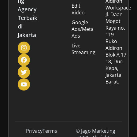
ng
Aldiron
Edit
Workspace
Agency
Video
Jl. Daan
Terbaik
Mogot
Google
di
Raya no.
Ads/Meta
Jakarta
119
Ads
Ruko
Live
Aldiron
Streaming
Blok A 17-
18, Duri
Kepa,
Jakarta
Barat.
Privacy
Terms
© Jago Marketing