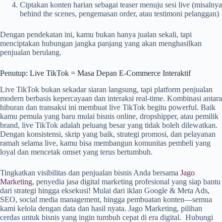
Ciptakan konten harian sebagai teaser menuju sesi live (misalnya
behind the scenes, pengemasan order, atau testimoni pelanggan)
Dengan pendekatan ini, kamu bukan hanya jualan sekali, tapi
menciptakan hubungan jangka panjang yang akan menghasilkan
penjualan berulang.
Penutup: Live TikTok = Masa Depan E-Commerce Interaktif
Live TikTok bukan sekadar siaran langsung, tapi platform penjualan
modern berbasis kepercayaan dan interaksi real-time. Kombinasi antara
hiburan dan transaksi ini membuat live TikTok begitu powerful. Baik
kamu pemula yang baru mulai bisnis online, dropshipper, atau pemilik
brand, live TikTok adalah peluang besar yang tidak boleh dilewatkan.
Dengan konsistensi, skrip yang baik, strategi promosi, dan pelayanan
ramah selama live, kamu bisa membangun komunitas pembeli yang
loyal dan mencetak omset yang terus bertumbuh.
Tingkatkan visibilitas dan penjualan bisnis Anda bersama
Jago
Marketing
, penyedia jasa digital marketing profesional yang siap bantu
dari strategi hingga eksekusi! Mulai dari iklan Google & Meta Ads,
SEO, social media management, hingga pembuatan konten—semua
kami kelola dengan data dan hasil nyata. Jago Marketing, pilihan
cerdas untuk bisnis yang ingin tumbuh cepat di era digital. Hubungi