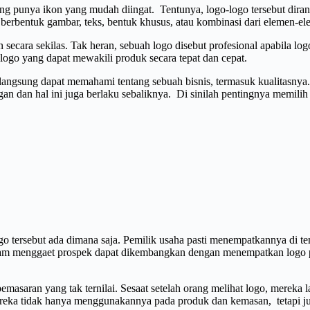
ng punya ikon yang mudah diingat. Tentunya, logo-logo tersebut dira
a berbentuk gambar, teks, bentuk khusus, atau kombinasi dari elemen-el
an secara sekilas. Tak heran, sebuah logo disebut profesional apabil
 logo yang dapat mewakili produk secara tepat dan cepat.
ngsung dapat memahami tentang sebuah bisnis, termasuk kualitasnya. 
n dan hal ini juga berlaku sebaliknya. Di sinilah pentingnya memilih 
 tersebut ada dimana saja. Pemilik usaha pasti menempatkannya di temp
dalam menggaet prospek dapat dikembangkan dengan menempatkan logo 
emasaran yang tak ternilai. Sesaat setelah orang melihat logo, mereka
eka tidak hanya menggunakannya pada produk dan kemasan, tetapi jug