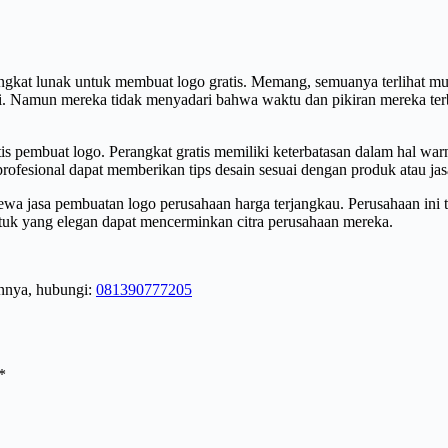
angkat lunak untuk membuat logo gratis. Memang, semuanya terlihat
ri. Namun mereka tidak menyadari bahwa waktu dan pikiran mereka te
tis pembuat logo. Perangkat gratis memiliki keterbatasan dalam hal wa
rofesional dapat memberikan tips desain sesuai dengan produk atau jasa
a jasa pembuatan logo perusahaan harga terjangkau. Perusahaan ini t
entuk yang elegan dapat mencerminkan citra perusahaan mereka.
innya, hubungi:
081390777205
*