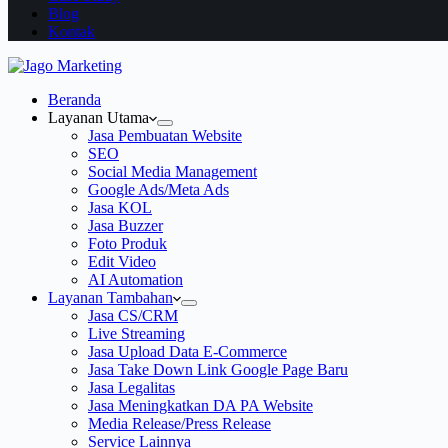
Blog
Kontak
Beranda
Layanan Utama
Jasa Pembuatan Website
SEO
Social Media Management
Google Ads/Meta Ads
Jasa KOL
Jasa Buzzer
Foto Produk
Edit Video
AI Automation
Layanan Tambahan
Jasa CS/CRM
Live Streaming
Jasa Upload Data E-Commerce
Jasa Take Down Link Google Page Baru
Jasa Legalitas
Jasa Meningkatkan DA PA Website
Media Release/Press Release
Service Lainnya