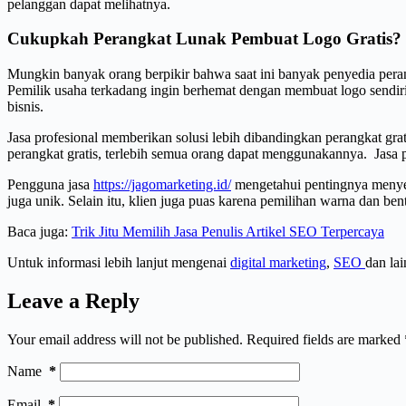
pelanggan dapat melihatnya.
Cukupkah Perangkat Lunak Pembuat Logo Gratis?
Mungkin banyak orang berpikir bahwa saat ini banyak penyedia per
Pemilik usaha terkadang ingin berhemat dengan membuat logo sendi
bisnis.
Jasa profesional memberikan solusi lebih dibandingkan perangkat gra
perangkat gratis, terlebih semua orang dapat menggunakannya. Jasa p
Pengguna jasa
https://jagomarketing.id/
mengetahui pentingnya menyew
juga unik. Selain itu, klien juga puas karena pemilihan warna dan b
Baca juga:
Trik Jitu Memilih Jasa Penulis Artikel SEO Terpercaya
Untuk informasi lebih lanjut mengenai
digital marketing
,
SEO
dan la
Leave a Reply
Your email address will not be published.
Required fields are marked
Name
*
Email
*