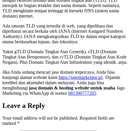
dengan ekstensi domain atau domain tingkat atas (TLD). TLD
merujuk ke bagian terakhir dari nama domain. Seperti namanya,
TLD mengklaim tempat tertinggi di hierarki DNS (sistem nama
domain) internet.
Ada ratusan TLD yang tersedia di web, yang dipelihara dan
diperbarui secara berkala oleh IANA (Internet Assigned Numbers
Authority). IANA mengkategorikan TLD ke dalam empat kategori
utama berdasarkan tujuan, dan lokasinya.
Yakni gTLD (Domain Tingkat Atas Generik), sTLD (Domain
Tingkat Atas Bersponsor), dan ccTLD (Domain Tingkat Atas Kode
Negara). Plus Domain Tingkat Atas Infrastruktur yang identik .arpa.
Jika Anda sedang mencari jasa domain terpercaya, Anda bisa
kunjungi alamat website kami
https://jagomarketing.id/
. Dijamin
kredibel dan akuntabel dalam melayani. Anda juga bisa
menghubungi
jasa domain & hosting website untuk usaha
Jago
Marketing via WhatsApp di nomor
081390777205
.
Leave a Reply
Your email address will not be published.
Required fields are
marked
*