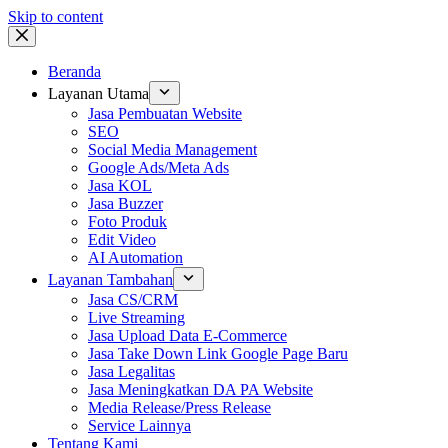
Skip to content
Beranda
Layanan Utama
Jasa Pembuatan Website
SEO
Social Media Management
Google Ads/Meta Ads
Jasa KOL
Jasa Buzzer
Foto Produk
Edit Video
AI Automation
Layanan Tambahan
Jasa CS/CRM
Live Streaming
Jasa Upload Data E-Commerce
Jasa Take Down Link Google Page Baru
Jasa Legalitas
Jasa Meningkatkan DA PA Website
Media Release/Press Release
Service Lainnya
Tentang Kami