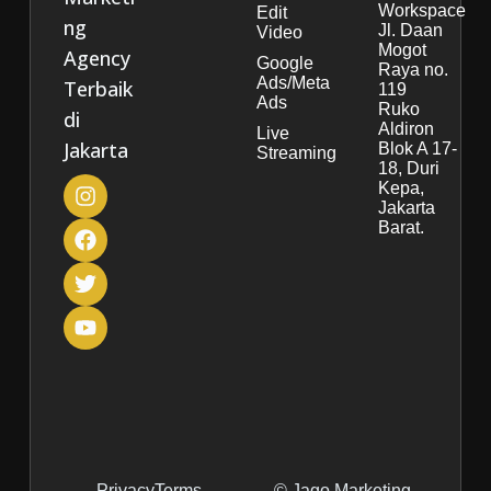
Workspace
Edit
ng
Jl. Daan
Video
Mogot
Agency
Google
Raya no.
Ads/Meta
Terbaik
119
Ads
Ruko
di
Aldiron
Live
Jakarta
Blok A 17-
Streaming
18, Duri
Kepa,
Jakarta
Barat.
Privacy
Terms
© Jago Marketing