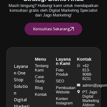
Masih bingung? Hubungi kami untuk mendapatkan
konsultasi gratis oleh Digital Marketing Specialist
dari Jago Marketing!
Konsultasi Sekarang
Menu
Layana
Kontak
n Kami
Layana
Tentang
+62
Kami
Foto
813-
n One
Produk
9088-
Case
Stop
8231
Study
SEO
Solutio
admin@jagoma
Blog
Pembuatan
n
Website
PT. Jago
Kontak
Digital
Digital
Konten
Marketing
Instagram
Aldiron
Marketi