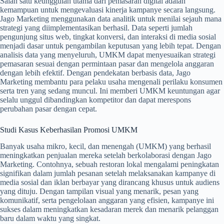
Salah satu keunggulan utama dari pemasaran digital adalah
kemampuan untuk mengevaluasi kinerja kampanye secara langsung.
Jago Marketing menggunakan data analitik untuk menilai sejauh mana
strategi yang diimplementasikan berhasil. Data seperti jumlah
pengunjung situs web, tingkat konversi, dan interaksi di media sosial
menjadi dasar untuk pengambilan keputusan yang lebih tepat. Dengan
analisis data yang menyeluruh, UMKM dapat menyesuaikan strategi
pemasaran sesuai dengan permintaan pasar dan mengelola anggaran
dengan lebih efektif. Dengan pendekatan berbasis data, Jago
Marketing membantu para pelaku usaha mengenali perilaku konsumen
serta tren yang sedang muncul. Ini memberi UMKM keuntungan agar
selalu unggul dibandingkan kompetitor dan dapat merespons
perubahan pasar dengan cepat.
Studi Kasus Keberhasilan Promosi UMKM
Banyak usaha mikro, kecil, dan menengah (UMKM) yang berhasil
meningkatkan penjualan mereka setelah berkolaborasi dengan Jago
Marketing. Contohnya, sebuah restoran lokal mengalami peningkatan
signifikan dalam jumlah pesanan setelah melaksanakan kampanye di
media sosial dan iklan berbayar yang dirancang khusus untuk audiens
yang dituju. Dengan tampilan visual yang menarik, pesan yang
komunikatif, serta pengelolaan anggaran yang efisien, kampanye ini
sukses dalam meningkatkan kesadaran merek dan menarik pelanggan
baru dalam waktu yang singkat.