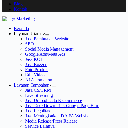
Blog
Kontak
Beranda
Layanan Utama
Jasa Pembuatan Website
SEO
Social Media Management
Google Ads/Meta Ads
Jasa KOL
Jasa Buzzer
Foto Produk
Edit Video
AI Automation
Layanan Tambahan
Jasa CS/CRM
Live Streaming
Jasa Upload Data E-Commerce
Jasa Take Down Link Google Page Baru
Jasa Legalitas
Jasa Meningkatkan DA PA Website
Media Release/Press Release
Service Lainnya