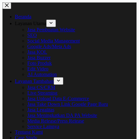
Skip
to
content
Beranda
Layanan Utama
Jasa Pembuatan Website
SEO
Social Media Management
Google Ads/Meta Ads
Jasa KOL
Jasa Buzzer
Foto Produk
Edit Video
AI Automation
Layanan Tambahan
Jasa CS/CRM
Live Streaming
Jasa Upload Data E-Commerce
Jasa Take Down Link Google Page Baru
Jasa Legalitas
Jasa Meningkatkan DA PA Website
Media Release/Press Release
Service Lainnya
Tentang Kami
Case Study