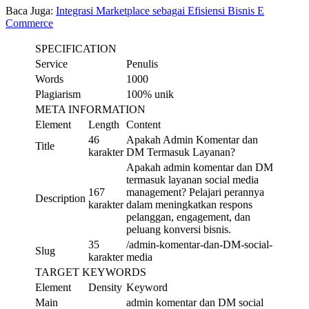
Baca Juga:
Integrasi Marketplace sebagai Efisiensi Bisnis E
Commerce
SPECIFICATION
Service
Penulis
Words
1000
Plagiarism
100% unik
META INFORMATION
Element
Length
Content
46
Apakah Admin Komentar dan
Title
karakter
DM Termasuk Layanan?
Apakah admin komentar dan DM
termasuk layanan social media
167
management? Pelajari perannya
Description
karakter
dalam meningkatkan respons
pelanggan, engagement, dan
peluang konversi bisnis.
35
/admin-komentar-dan-DM-social-
Slug
karakter
media
TARGET KEYWORDS
Element
Density
Keyword
Main
admin komentar dan DM social