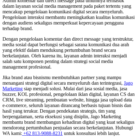
Admin komentar dan direct message pada umumnya termasuk
dalam layanan social media management pada paket tertentu yang
mencakup pengelolaan komunikasi digital secara menyeluruh.
Pengelolaan interaksi membantu meningkatkan kualitas komunikasi
dengan audiens sekaligus memperkuat kepercayaan pengguna
terhadap brand.
Dengan pengelolaan komentar dan direct message yang terstruktur,
media sosial dapat berfungsi sebagai sarana komunikasi dua arah
yang efektif dalam mendukung pertumbuhan brand secara
berkelanjutan. Oleh karena itu, layanan admin interaksi menjadi
salah satu komponen penting dalam strategi social media
management profesional.
Jika brand atau bisnismu membutuhkan partner yang mampu
menangani strategi digital secara menyeluruh dan terintegrasi,
Jago
Marketing
siap menjadi solusi. Mulai dari jasa sosial media, jasa
buzzer, KOL profesional, pengelolaan iklan digital, layanan CS dan
CRM, live streaming, pembuatan website, hingga jasa upload data
e-commerce, seluruh layanan dirancang berbasis tujuan bisnis dan
hasil yang terukur. Dengan pendekatan strategis, tim yang
berpengalaman, serta eksekusi yang disiplin, Jago Marketing
membantu brand membangun kehadiran digital yang kuat sekaligus
mendorong pertumbuhan penjualan secara berkelanjutan. Hubungi
WA kami:
+62 813-9088-8231
untuk konsultasi lebih lanjut.