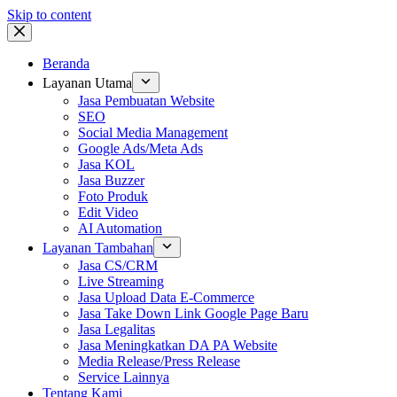
Skip to content
Beranda
Layanan Utama
Jasa Pembuatan Website
SEO
Social Media Management
Google Ads/Meta Ads
Jasa KOL
Jasa Buzzer
Foto Produk
Edit Video
AI Automation
Layanan Tambahan
Jasa CS/CRM
Live Streaming
Jasa Upload Data E-Commerce
Jasa Take Down Link Google Page Baru
Jasa Legalitas
Jasa Meningkatkan DA PA Website
Media Release/Press Release
Service Lainnya
Tentang Kami