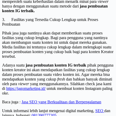
memperoleh suatu keberhasilan dalam menarik minat para
viewer
hanya dengan menggunakan suatu metode dari
jasa pembuatan
konten IG terbaik.
3. Fasilitas yang Tersedia Cukup Lengkap untuk Proses
Pembuatan
Pihak jasa juga nantinya akan dapat memberikan suatu proses
fasilitas yang cukup lengkap. Bagi para pengguna yang nantinya
akan membangun suatu konten ini untuk dapat mereka gunakan.
Media fasilitas ini tentunya cukup lengkap dalam melengkapi suatu
proses pembuatan konten yang cukup baik bagi para konten Kreator
tersebut.
Adanya suatu
jasa pembuatan konten IG terbaik
pihak pengguna
konten kreator ini akan mendapatkan fasilitas yang cukup lengkap
dalam proses pembuatan suatu video konten ini. Agar mereka bisa
mendapatkan konten yang cukup
fresh
dan bahkan banyak diminati
oleh para
viewer
yang menggunakannya. Silahkan check jasa kami
di
https://jagomarketing.id/
untuk membuat konten Instagram paling
oke.
Baca juga :
Jasa SEO yang Berkualitaas dan Berpengalaman
Untuk informasi lebih lanjut mengenai digital marketing,
SEO
dan
lainnya, hubungi:
081390777205