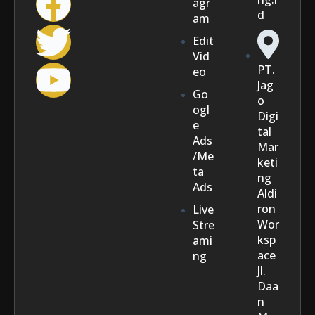
agr
d
am
Edit
Vid
PT.
eo
Jag
Go
o
ogl
Digi
e
tal
Ads
Mar
/Me
keti
ta
ng
Ads
Aldi
ron
Live
Wor
Stre
ksp
ami
ace
ng
Jl.
Daa
n