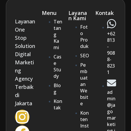
Menu
Layana
Kontak
n Kami
Layanan
Ten
Fot
tan
One
o
+62
g
Stop
Pro
813
Ka
Solution
duk
-
mi
908
Digital
SEO
Cas
8-
Marketi
e
Pe
823
Stu
ng
mb
1
dy
uat
Agency
an
Blo
Terbaik
We
g
ad
di
bsit
min
Kon
Jakarta
e
@ja
tak
go
Kon
mar
ten
keti
Inst
ng.i