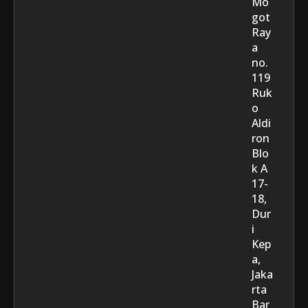
Mo
got
Ray
a
no.
119
Ruk
o
Aldi
ron
Blo
k A
17-
18,
Dur
i
Kep
a,
Jaka
rta
Bar