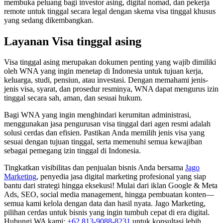
membuka peluang bagi investor asing, digital nomad, dan pekerja
remote untuk tinggal secara legal dengan skema visa tinggal khusus
yang sedang dikembangkan.
Layanan Visa tinggal asing
Visa tinggal asing merupakan dokumen penting yang wajib dimiliki
oleh WNA yang ingin menetap di Indonesia untuk tujuan kerja,
keluarga, studi, pensiun, atau investasi. Dengan memahami jenis-
jenis visa, syarat, dan prosedur resminya, WNA dapat mengurus izin
tinggal secara sah, aman, dan sesuai hukum.
Bagi WNA yang ingin menghindari kerumitan administrasi,
menggunakan jasa pengurusan visa tinggal dari agen resmi adalah
solusi cerdas dan efisien. Pastikan Anda memilih jenis visa yang
sesuai dengan tujuan tinggal, serta memenuhi semua kewajiban
sebagai pemegang izin tinggal di Indonesia.
Tingkatkan visibilitas dan penjualan bisnis Anda bersama
Jago
Marketing
, penyedia jasa digital marketing profesional yang siap
bantu dari strategi hingga eksekusi! Mulai dari iklan Google & Meta
Ads, SEO, social media management, hingga pembuatan konten—
semua kami kelola dengan data dan hasil nyata. Jago Marketing,
pilihan cerdas untuk bisnis yang ingin tumbuh cepat di era digital.
Hubungi WA kami:
+62 813-9088-8231
untuk konsultasi lebih