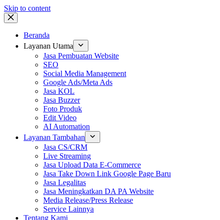
Skip to content
Beranda
Layanan Utama
Jasa Pembuatan Website
SEO
Social Media Management
Google Ads/Meta Ads
Jasa KOL
Jasa Buzzer
Foto Produk
Edit Video
AI Automation
Layanan Tambahan
Jasa CS/CRM
Live Streaming
Jasa Upload Data E-Commerce
Jasa Take Down Link Google Page Baru
Jasa Legalitas
Jasa Meningkatkan DA PA Website
Media Release/Press Release
Service Lainnya
Tentang Kami