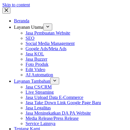
Skip to content
Beranda
Layanan Utama
Jasa Pembuatan Website
SEO
Social Media Management
Google Ads/Meta Ads
Jasa KOL
Jasa Buzzer
Foto Produk
Edit Video
AI Automation
Layanan Tambahan
Jasa CS/CRM
Live Streaming
Jasa Upload Data E-Commerce
Jasa Take Down Link Google Page Baru
Jasa Legalitas
Jasa Meningkatkan DA PA Website
Media Release/Press Release
Service Lainnya
Tentang Kami