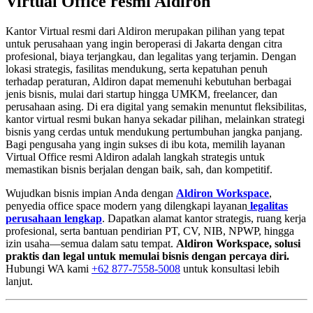
Virtual Office resmi Aldiron
Kantor Virtual resmi dari Aldiron merupakan pilihan yang tepat
untuk perusahaan yang ingin beroperasi di Jakarta dengan citra
profesional, biaya terjangkau, dan legalitas yang terjamin. Dengan
lokasi strategis, fasilitas mendukung, serta kepatuhan penuh
terhadap peraturan, Aldiron dapat memenuhi kebutuhan berbagai
jenis bisnis, mulai dari startup hingga UMKM, freelancer, dan
perusahaan asing. Di era digital yang semakin menuntut fleksibilitas,
kantor virtual resmi bukan hanya sekadar pilihan, melainkan strategi
bisnis yang cerdas untuk mendukung pertumbuhan jangka panjang.
Bagi pengusaha yang ingin sukses di ibu kota, memilih layanan
Virtual Office resmi Aldiron adalah langkah strategis untuk
memastikan bisnis berjalan dengan baik, sah, dan kompetitif.
Wujudkan bisnis impian Anda dengan
Aldiron Workspace
,
penyedia office space modern yang dilengkapi layanan
legalitas
perusahaan lengkap
. Dapatkan alamat kantor strategis, ruang kerja
profesional, serta bantuan pendirian PT, CV, NIB, NPWP, hingga
izin usaha—semua dalam satu tempat.
Aldiron Workspace, solusi
praktis dan legal untuk memulai bisnis dengan percaya diri.
Hubungi WA kami
+62 877-7558-5008
untuk konsultasi lebih
lanjut.