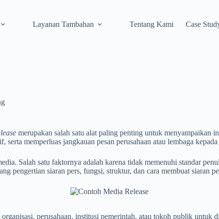
Layanan Tambahan
Tentang Kami
Case Stud
ng
elease
merupakan salah satu alat paling penting untuk menyampaikan inf
if, serta memperluas jangkauan pesan perusahaan atau lembaga kepada 
ia. Salah satu faktornya adalah karena tidak memenuhi standar penulisa
g pengertian siaran pers, fungsi, struktur, dan cara membuat siaran per
h organisasi, perusahaan, institusi pemerintah, atau tokoh publik untu