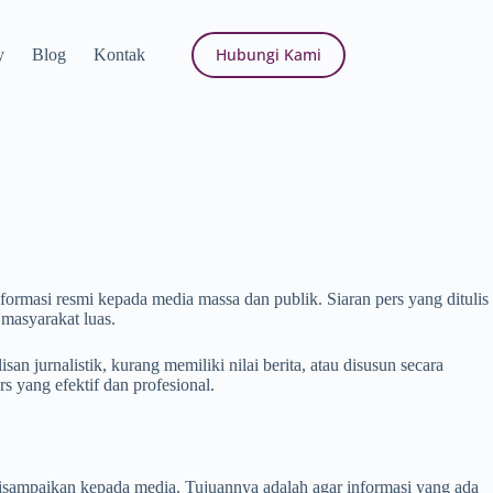
Hubungi Kami
y
Blog
Kontak
ormasi resmi kepada media massa dan publik. Siaran pers yang ditulis
masyarakat luas.
n jurnalistik, kurang memiliki nilai berita, atau disusun secara
s yang efektif dan profesional.
k disampaikan kepada media. Tujuannya adalah agar informasi yang ada