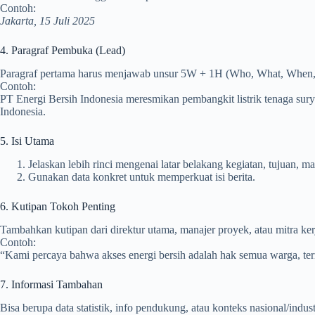
Contoh:
Jakarta, 15 Juli 2025
4. Paragraf Pembuka (Lead)
Paragraf pertama harus menjawab unsur 5W + 1H (Who, What, When
Contoh:
PT Energi Bersih Indonesia meresmikan pembangkit listrik tenaga sur
Indonesia.
5. Isi Utama
Jelaskan lebih rinci mengenai latar belakang kegiatan, tujuan, m
Gunakan data konkret untuk memperkuat isi berita.
6. Kutipan Tokoh Penting
Tambahkan kutipan dari direktur utama, manajer proyek, atau mitra kerj
Contoh:
“Kami percaya bahwa akses energi bersih adalah hak semua warga, term
7. Informasi Tambahan
Bisa berupa data statistik, info pendukung, atau konteks nasional/indust