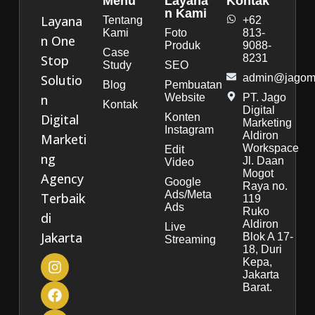
Menu
Layana
Kontak
n Kami
Layana
Tentang
+62
Kami
Foto
813-
n One
Produk
9088-
Case
Stop
8231
Study
SEO
Solutio
admin@jagoma
Blog
Pembuatan
n
Website
PT. Jago
Kontak
Digital
Digital
Konten
Marketing
Instagram
Aldiron
Marketi
Workspace
Edit
ng
Jl. Daan
Video
Mogot
Agency
Google
Raya no.
Ads/Meta
Terbaik
119
Ads
Ruko
di
Aldiron
Live
Jakarta
Blok A 17-
Streaming
18, Duri
Kepa,
Jakarta
Barat.