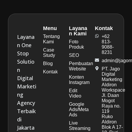
Menu
Layana
Kontak
n Kami
Layana
Tentang
+62
Kami
Foto
813-
n One
Produk
9088-
Case
Stop
8231
Study
SEO
Solutio
admin@jagoma
Blog
Pembuatan
n
Website
PT. Jago
Kontak
Digital
Digital
Konten
Marketing
Instagram
Aldiron
Marketi
Workspace
Edit
ng
Jl. Daan
Video
Mogot
Agency
Google
Raya no.
Ads/Meta
Terbaik
119
Ads
Ruko
di
Aldiron
Live
Jakarta
Blok A 17-
Streaming