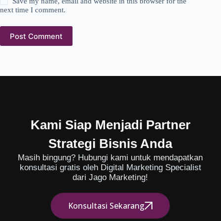
Save my name, email and website in this browser for the
next time I comment.
Post Comment
Kami Siap Menjadi Partner
Strategi Bisnis Anda
Masih bingung? Hubungi kami untuk mendapatkan
konsultasi gratis oleh Digital Marketing Specialist
dari Jago Marketing!
Konsultasi Sekarang