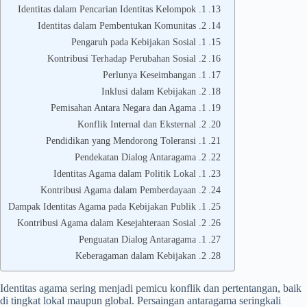
1. Identitas dalam Pencarian Identitas Kelompok
2. Identitas dalam Pembentukan Komunitas
1. Pengaruh pada Kebijakan Sosial
2. Kontribusi Terhadap Perubahan Sosial
1. Perlunya Keseimbangan
2. Inklusi dalam Kebijakan
1. Pemisahan Antara Negara dan Agama
2. Konflik Internal dan Eksternal
1. Pendidikan yang Mendorong Toleransi
2. Pendekatan Dialog Antaragama
1. Identitas Agama dalam Politik Lokal
2. Kontribusi Agama dalam Pemberdayaan
1. Dampak Identitas Agama pada Kebijakan Publik
2. Kontribusi Agama dalam Kesejahteraan Sosial
1. Penguatan Dialog Antaragama
2. Keberagaman dalam Kebijakan
Identitas agama sering menjadi pemicu konflik dan pertentangan, baik
di tingkat lokal maupun global. Persaingan antaragama seringkali