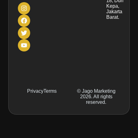
18, Duri
Kepa,
Jakarta
Barat.
Privacy
Terms
© Jago Marketing
2026. All rights
reserved.