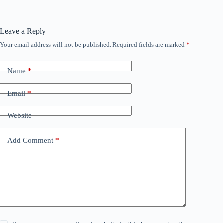
Leave a Reply
Your email address will not be published.
Required fields are marked
*
Name
*
Email
*
Website
Add Comment
*