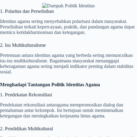
1. Polaritas dan Perselisihan
Identitas agama sering menyebabkan polarisasi dalam masyarakat.
Perselisihan terkait kepercayaan, praktik, dan pandangan agama dapat
memicu ketidakharmonisan dan ketegangan.
2. Isu Multikulturalisme
Pertemuan antara identitas agama yang berbeda sering memunculkan
isu-isu multikulturalisme. Bagaimana masyarakat menanggapi
keberagaman agama sering menjadi indikator penting dalam stabilitas
sosial.
Menghadapi Tantangan Politik Identitas Agama
1. Pendekatan Rekonsiliasi
Pendekatan rekonsiliasi antaragama mempromosikan dialog dan
pemahaman antar kelompok. Ini bertujuan untuk meminimalkan
ketegangan dan meningkatkan kerjasama lintas agama.
2. Pendidikan Multikultural