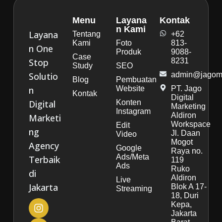
Menu
Layana
Kontak
n Kami
Layana
Tentang
+62
Kami
Foto
813-
n One
Produk
9088-
Case
Stop
8231
Study
SEO
Solutio
admin@jagoma
Blog
Pembuatan
n
Website
PT. Jago
Kontak
Digital
Digital
Konten
Marketing
Instagram
Aldiron
Marketi
Workspace
Edit
ng
Jl. Daan
Video
Mogot
Agency
Google
Raya no.
Ads/Meta
Terbaik
119
Ads
Ruko
di
Aldiron
Live
Jakarta
Blok A 17-
Streaming
18, Duri
Kepa,
Jakarta