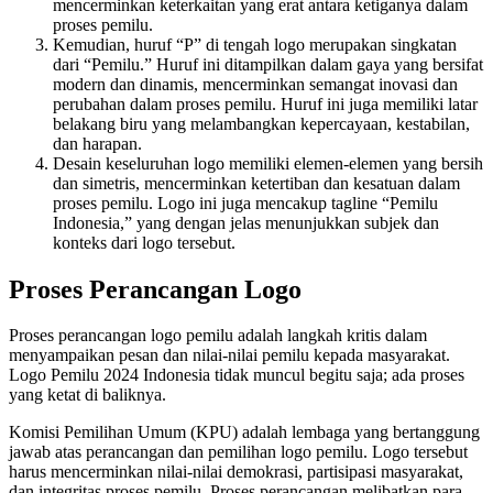
mencerminkan keterkaitan yang erat antara ketiganya dalam
proses pemilu.
Kemudian, huruf “P” di tengah logo merupakan singkatan
dari “Pemilu.” Huruf ini ditampilkan dalam gaya yang bersifat
modern dan dinamis, mencerminkan semangat inovasi dan
perubahan dalam proses pemilu. Huruf ini juga memiliki latar
belakang biru yang melambangkan kepercayaan, kestabilan,
dan harapan.
Desain keseluruhan logo memiliki elemen-elemen yang bersih
dan simetris, mencerminkan ketertiban dan kesatuan dalam
proses pemilu. Logo ini juga mencakup tagline “Pemilu
Indonesia,” yang dengan jelas menunjukkan subjek dan
konteks dari logo tersebut.
Proses Perancangan Logo
Proses perancangan logo pemilu adalah langkah kritis dalam
menyampaikan pesan dan nilai-nilai pemilu kepada masyarakat.
Logo Pemilu 2024 Indonesia tidak muncul begitu saja; ada proses
yang ketat di baliknya.
Komisi Pemilihan Umum (KPU) adalah lembaga yang bertanggung
jawab atas perancangan dan pemilihan logo pemilu. Logo tersebut
harus mencerminkan nilai-nilai demokrasi, partisipasi masyarakat,
dan integritas proses pemilu. Proses perancangan melibatkan para