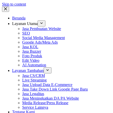
Skip to content
Beranda
Layanan Utama
Jasa Pembuatan Website
SEO
Social Media Management
Google Ads/Meta Ads
Jasa KOL
Jasa Buzzer
Foto Produk
Edit Video
AI Automation
Layanan Tambahan
Jasa CS/CRM
Live Streaming
Jasa Upload Data E-Commerce
Jasa Take Down Link Google Page Baru
Jasa Legalitas
Jasa Meningkatkan DA PA Website
Media Release/Press Release
Service Lainnya
Tentang Kami