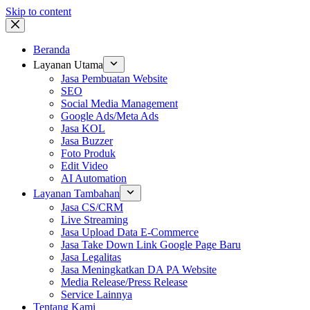
Skip to content
Beranda
Layanan Utama
Jasa Pembuatan Website
SEO
Social Media Management
Google Ads/Meta Ads
Jasa KOL
Jasa Buzzer
Foto Produk
Edit Video
AI Automation
Layanan Tambahan
Jasa CS/CRM
Live Streaming
Jasa Upload Data E-Commerce
Jasa Take Down Link Google Page Baru
Jasa Legalitas
Jasa Meningkatkan DA PA Website
Media Release/Press Release
Service Lainnya
Tentang Kami