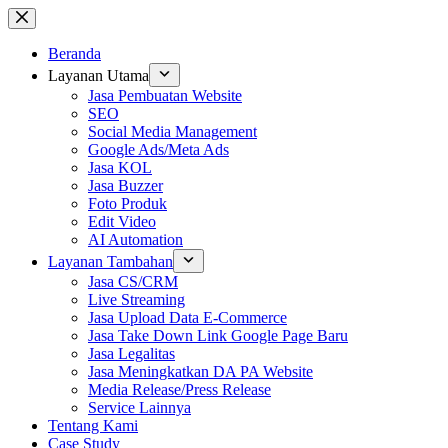
Skip
to
content
Beranda
Layanan Utama
Jasa Pembuatan Website
SEO
Social Media Management
Google Ads/Meta Ads
Jasa KOL
Jasa Buzzer
Foto Produk
Edit Video
AI Automation
Layanan Tambahan
Jasa CS/CRM
Live Streaming
Jasa Upload Data E-Commerce
Jasa Take Down Link Google Page Baru
Jasa Legalitas
Jasa Meningkatkan DA PA Website
Media Release/Press Release
Service Lainnya
Tentang Kami
Case Study