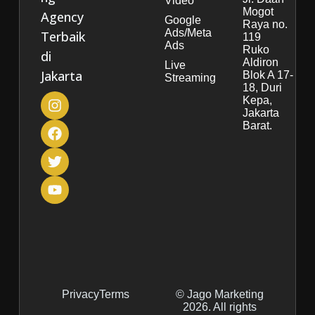
Video
Mogot
Agency
Google
Raya no.
Ads/Meta
Terbaik
119
Ads
Ruko
di
Aldiron
Live
Jakarta
Blok A 17-
Streaming
18, Duri
Kepa,
Jakarta
Barat.
Privacy
Terms
© Jago Marketing
2026. All rights