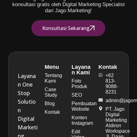
konsultasi gratis oleh Digital Marketing Specialist
dari Jago Marketing!
Konsultasi Sekarang
Menu
Layana
Kontak
n Kami
Layana
Tentang
+62
Kami
Foto
813-
n One
Produk
9088-
Case
Stop
8231
Study
SEO
Solutio
admin@jagoma
Blog
Pembuatan
n
Website
PT. Jago
Kontak
Digital
Digital
Konten
Marketing
Instagram
Aldiron
Marketi
Workspace
Edit
ng
Jl. Daan