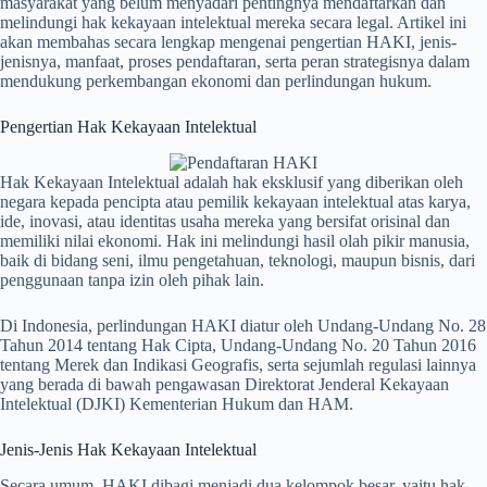
masyarakat yang belum menyadari pentingnya mendaftarkan dan
melindungi hak kekayaan intelektual mereka secara legal. Artikel ini
akan membahas secara lengkap mengenai pengertian HAKI, jenis-
jenisnya, manfaat, proses pendaftaran, serta peran strategisnya dalam
mendukung perkembangan ekonomi dan perlindungan hukum.
Pengertian Hak Kekayaan Intelektual
Hak Kekayaan Intelektual adalah hak eksklusif yang diberikan oleh
negara kepada pencipta atau pemilik kekayaan intelektual atas karya,
ide, inovasi, atau identitas usaha mereka yang bersifat orisinal dan
memiliki nilai ekonomi. Hak ini melindungi hasil olah pikir manusia,
baik di bidang seni, ilmu pengetahuan, teknologi, maupun bisnis, dari
penggunaan tanpa izin oleh pihak lain.
Di Indonesia, perlindungan HAKI diatur oleh Undang-Undang No. 28
Tahun 2014 tentang Hak Cipta, Undang-Undang No. 20 Tahun 2016
tentang Merek dan Indikasi Geografis, serta sejumlah regulasi lainnya
yang berada di bawah pengawasan Direktorat Jenderal Kekayaan
Intelektual (DJKI) Kementerian Hukum dan HAM.
Jenis-Jenis Hak Kekayaan Intelektual
Secara umum, HAKI dibagi menjadi dua kelompok besar, yaitu hak