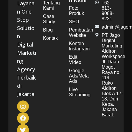
n Kami
Layana
Tentang
+62
Kami
Foto
813-
n One
Produk
9088-
Case
Stop
8231
Study
SEO
Solutio
admin@jagoma
Blog
Pembuatan
n
Website
PT. Jago
Kontak
Digital
Digital
Konten
Marketing
Instagram
Aldiron
Marketi
Workspace
Edit
ng
Jl. Daan
Video
Mogot
Agency
Google
Raya no.
Ads/Meta
Terbaik
119
Ads
Ruko
di
Aldiron
Live
Jakarta
Blok A 17-
Streaming
18, Duri
Kepa,
Jakarta
Barat.