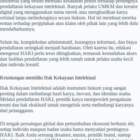
Indonesia yang belum memiliki kesadaran penuh terhadap pentingnya
pendaftaran kekayaan intelektual. Banyak pelaku UMKM dan kreator
digital yang menggunakan nama merek atau menghasilkan karya
orisinal tanpa melindunginya secara hukum. Hal ini membuat mereka
rentan terhadap penjiplakan atau klaim oleh pihak lain yang lebih dulu
mendaftarkannya.
Selain itu, kompleksitas administratif, kurangnya informasi, dan biaya
pendaftaran seringkali menjadi hambatan. Oleh karena itu, edukasi
mengenai HAKI perlu terus ditingkatkan, termasuk kemudahan akses
dan fasilitas pendaftaran yang lebih ramah untuk pelaku usaha kecil
dan individu kreatif.
Keuntungan memiliki Hak Kekayaan Intelektual
Hak Kekayaan Intelektual adalah instrumen hukum yang sangat
penting dalam melindungi hasil karya, inovasi, dan identitas usaha.
Melalui pendaftaran HAKI, pemilik karya memperoleh pengakuan
resmi dan hak eksklusif untuk mengelola serta melindungi karyanya
dari pelanggaran.
Di tengah persaingan global dan pertumbuhan ekonomi berbasis ide,
setiap individu maupun badan usaha harus menyadari pentingnya
HAKI. Baik Anda seorang desainer, musisi, pemilik brand, startup