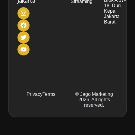
Jakarta
Blok A 17-
Streaming
18, Duri
Kepa,
Jakarta
Barat.
Privacy
Terms
© Jago Marketing
2026. All rights
reserved.