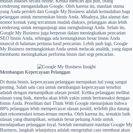
mudah diakses secara online. Ketika mencari apa pun, orang
cenderung mengandalkan Google. Oleh karena itu, manfaat utama
yang Anda peroleh dari Google My Business adalah kemudahan bagi
pelanggan untuk menemukan bisnis Anda. Misalnya, jika alamat dan
nomor kontak yang tercantum mudah diakses, pelanggan akan lebih
cenderung untuk mengunjungi atau menghubungi Anda. Selain itu,
Google My Business juga berperan dalam meningkatkan pencarian
SEO bisnis Anda, sehingga ada kemungkinan besar bisnis Anda
muncul di halaman pertama hasil pencarian. Lebih jauh lagi, Google
My Business memungkinkan Anda untuk melacak analitik, yang dapat
membantu meningkatkan performa bisnis dari segi pencarian.
Membangun Kepercayaan Pelanggan
Di dunia bisnis, kepercayaan pelanggan merupakan hal yang sangat
penting. Salah satu cara untuk membangun kepercayaan tersebut
adalah dengan menampilkan ulasan positif. Ketika pelanggan melihat
ulasan yang baik, mereka akan lebih yakin untuk bertransaksi dengan
bisnis Anda. Penelitian dari Think With Google menunjukan bahwa
88% pelanggan lebih mempercayai ulasan positif, terlebih jika datang
dari rekomendasi teman-teman mereka. Oleh karena itu, semakin baik
ulasan yang ditampilkan, semakin besar peluang Anda untuk
mendapatkan pelanggan loyal. Setelah memahami manfaat Google My
Business, langkah selanjutnya adalah mengetahui cara membuat akun