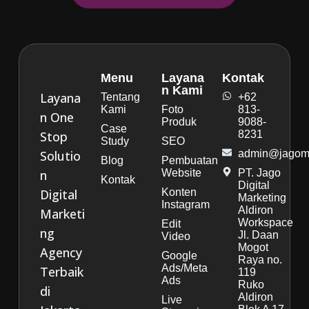
Menu
Layana
Kontak
n Kami
Layana
Tentang
+62
Kami
Foto
813-
n One
Produk
9088-
Case
Stop
8231
Study
SEO
Solutio
admin@jagoma
Blog
Pembuatan
n
Website
PT. Jago
Kontak
Digital
Digital
Konten
Marketing
Instagram
Aldiron
Marketi
Workspace
Edit
ng
Jl. Daan
Video
Mogot
Agency
Google
Raya no.
Ads/Meta
Terbaik
119
Ads
Ruko
di
Aldiron
Live