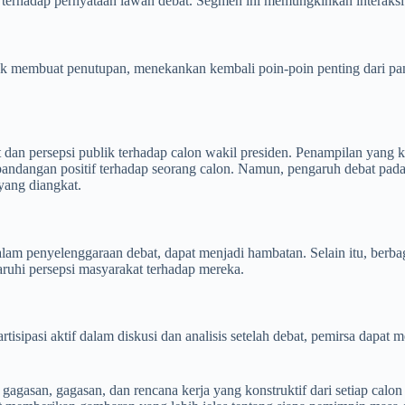
terhadap pernyataan lawan debat. Segmen ini memungkinkan interaksi 
untuk membuat penutupan, menekankan kembali poin-poin penting dari 
 dan persepsi publik terhadap calon wakil presiden. Penampilan yan
pandangan positif terhadap seorang calon. Namun, pengaruh debat pada 
yang diangkat.
dalam penyelenggaraan debat, dapat menjadi hambatan. Selain itu, berb
hi persepsi masyarakat terhadap mereka.
isipasi aktif dalam diskusi dan analisis setelah debat, pemirsa dapat 
asan, gagasan, dan rencana kerja yang konstruktif dari setiap calon w