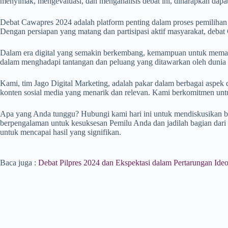
menyimak, mengevaluasi, dan menganalisis debat ini, diharapkan dapa
Debat Cawapres 2024 adalah platform penting dalam proses pemilihan
Dengan persiapan yang matang dan partisipasi aktif masyarakat, deb
Dalam era digital yang semakin berkembang, kemampuan untuk memanfaa
dalam menghadapi tantangan dan peluang yang ditawarkan oleh dunia d
Kami, tim Jago Digital Marketing, adalah pakar dalam berbagai aspek 
konten sosial media yang menarik dan relevan. Kami berkomitmen untu
Apa yang Anda tunggu? Hubungi kami hari ini untuk mendiskusikan 
berpengalaman untuk kesuksesan Pemilu Anda dan jadilah bagian dari 
untuk mencapai hasil yang signifikan.
Baca juga :
Debat Pilpres 2024 dan Ekspektasi dalam Pertarungan Ideo