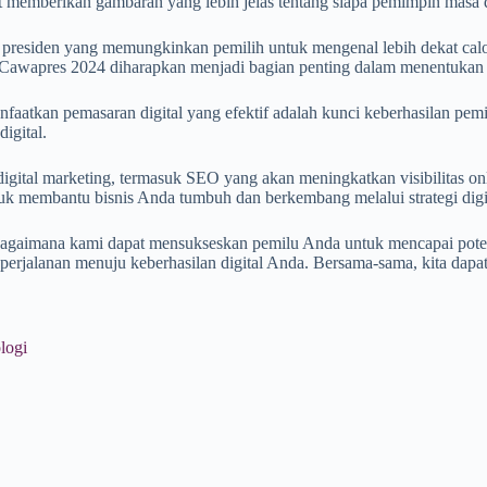
t memberikan gambaran yang lebih jelas tentang siapa pemimpin masa d
 presiden yang memungkinkan pemilih untuk mengenal lebih dekat calo
at Cawapres 2024 diharapkan menjadi bagian penting dalam menentukan
tkan pemasaran digital yang efektif adalah kunci keberhasilan pemil
igital.
digital marketing, termasuk SEO yang akan meningkatkan visibilitas o
k membantu bisnis Anda tumbuh dan berkembang melalui strategi digita
bagaimana kami dapat mensukseskan pemilu Anda untuk mencapai pote
perjalanan menuju keberhasilan digital Anda. Bersama-sama, kita dapa
logi