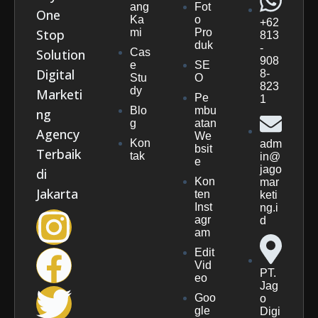
ang
Fot
One
Ka
o
+62
Stop
mi
Pro
813
duk
-
Solution
Cas
908
e
SE
Digital
8-
Stu
O
823
dy
Marketi
Pe
1
Blo
mbu
ng
g
atan
Agency
We
Kon
adm
bsit
Terbaik
tak
in@
e
jago
di
Kon
mar
Jakarta
ten
keti
Inst
ng.i
agr
d
am
Edit
Vid
PT.
eo
Jag
Goo
o
gle
Digi