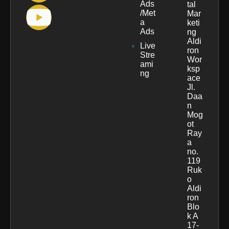
Ads
tal
/Met
Mar
a
keti
Ads
ng
Aldi
Live
ron
Stre
Wor
ami
ksp
ng
ace
Jl.
Daa
n
Mog
ot
Ray
a
no.
119
Ruk
o
Aldi
ron
Blo
k A
17-