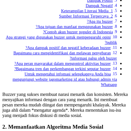
Dampak Positif
Dampak Negatif
1. Keterampilan Literasi Media
2. Sumber Informasi Terpercaya
Apa itu buzzer?
Apa tujuan dan manfaat menggunakan buzzer?
Contoh akun buzzer populer di Indonesia?
Apa strategi yang digunakan buzzer untuk mempengaruhi opini
publik?
Apa dampak positif dan negatif keberadaan buzzer?
Bagaimana cara mengidentifikasi dan melawan penyebaran
informasi palsu oleh buzzer?
Apa peran masyarakat dalam mengontrol aktivitas buzzer?
Bagaimana tren dan perkembangan terkini seputar buzzer?
Untuk mengetahui infomasi selengkapnya Anda bisa
mengunjungi website jagomarketing.id atau hubungi admin via
Whatsapp
Buzzer yang sukses membuat narasi menarik dan konsisten. Mereka
menyajikan informasi dengan cara yang menarik. Ini membuat
pesan mereka mudah diingat dan mempengaruhi khalayak. Mereka
juga ahli dalam *mengatur agenda*. Mereka menentukan isu-isu
yang menjadi fokus diskusi di media sosial.
2. Memanfaatkan Algoritma Media Sosial