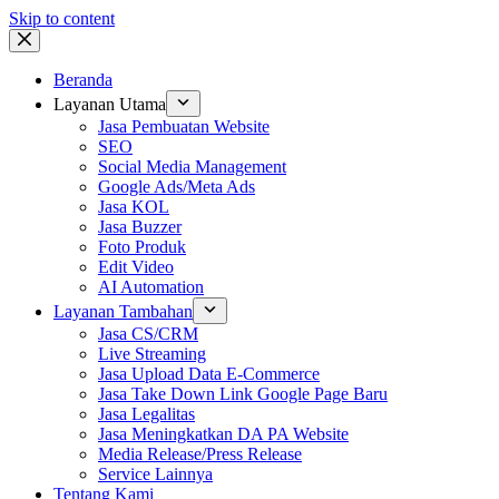
Skip to content
Beranda
Layanan Utama
Jasa Pembuatan Website
SEO
Social Media Management
Google Ads/Meta Ads
Jasa KOL
Jasa Buzzer
Foto Produk
Edit Video
AI Automation
Layanan Tambahan
Jasa CS/CRM
Live Streaming
Jasa Upload Data E-Commerce
Jasa Take Down Link Google Page Baru
Jasa Legalitas
Jasa Meningkatkan DA PA Website
Media Release/Press Release
Service Lainnya
Tentang Kami