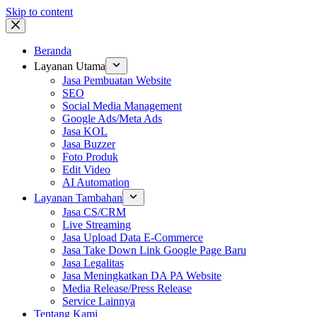
Skip to content
Beranda
Layanan Utama
Jasa Pembuatan Website
SEO
Social Media Management
Google Ads/Meta Ads
Jasa KOL
Jasa Buzzer
Foto Produk
Edit Video
AI Automation
Layanan Tambahan
Jasa CS/CRM
Live Streaming
Jasa Upload Data E-Commerce
Jasa Take Down Link Google Page Baru
Jasa Legalitas
Jasa Meningkatkan DA PA Website
Media Release/Press Release
Service Lainnya
Tentang Kami