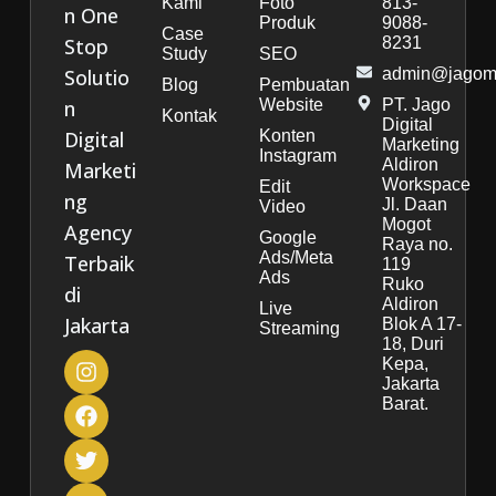
Kami
Foto
813-
n One
Produk
9088-
Case
Stop
8231
Study
SEO
Solutio
admin@jagoma
Blog
Pembuatan
n
Website
PT. Jago
Kontak
Digital
Digital
Konten
Marketing
Instagram
Aldiron
Marketi
Workspace
Edit
ng
Jl. Daan
Video
Mogot
Agency
Google
Raya no.
Ads/Meta
Terbaik
119
Ads
Ruko
di
Aldiron
Live
Jakarta
Blok A 17-
Streaming
18, Duri
Kepa,
Jakarta
Barat.