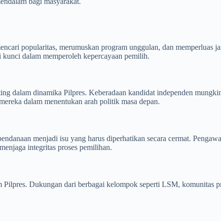
endalam bagi masyarakat.
encari popularitas, merumuskan program unggulan, dan memperluas jar
di kunci dalam memperoleh kepercayaan pemilih.
enting dalam dinamika Pilpres. Keberadaan kandidat independen mungkin
 mereka dalam menentukan arah politik masa depan.
ndanaan menjadi isu yang harus diperhatikan secara cermat. Pengawasa
enjaga integritas proses pemilihan.
Pilpres. Dukungan dari berbagai kelompok seperti LSM, komunitas pro