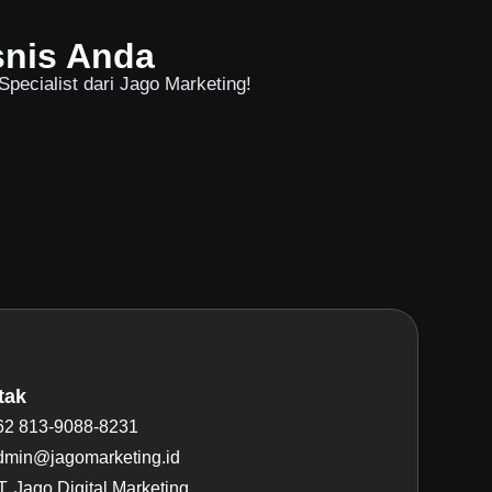
snis Anda
pecialist dari Jago Marketing!
tak
62 813-9088-8231
dmin@jagomarketing.id
. Jago Digital Marketing