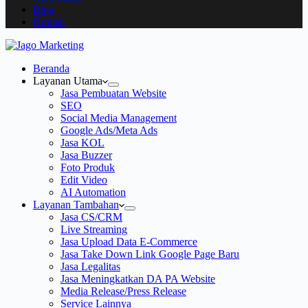
Blog
Kontak
Beranda
Layanan Utama
Jasa Pembuatan Website
SEO
Social Media Management
Google Ads/Meta Ads
Jasa KOL
Jasa Buzzer
Foto Produk
Edit Video
AI Automation
Layanan Tambahan
Jasa CS/CRM
Live Streaming
Jasa Upload Data E-Commerce
Jasa Take Down Link Google Page Baru
Jasa Legalitas
Jasa Meningkatkan DA PA Website
Media Release/Press Release
Service Lainnya