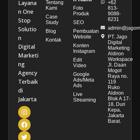
Layana
Tentang
+62
Kami
Foto
813-
n One
Produk
9088-
Case
Stop
8231
Study
SEO
Solutio
admin@jagoma
Blog
Pembuatan
n
Website
PT. Jago
Kontak
Digital
Digital
Konten
Marketing
Instagram
Aldiron
Marketi
Workspace
Edit
ng
Jl. Daan
Video
Mogot
Agency
Google
Raya no.
Ads/Meta
Terbaik
119
Ads
Ruko
di
Aldiron
Live
Jakarta
Blok A 17-
Streaming
18, Duri
Kepa,
Jakarta
Barat.