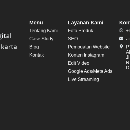
Menu
Layanan Kami
Kon
Tentang Kami
Foto Produk
+
ital
Case Study
SEO
a
akarta
Blog
Pembuatan Website
PT
A
Kontak
Konten Instagram
J
R
Edit Video
Du
Google Ads/Meta Ads
Live Streaming