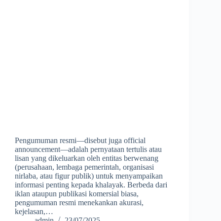
Pengumuman resmi—disebut juga official
announcement—adalah pernyataan tertulis atau
lisan yang dikeluarkan oleh entitas berwenang
(perusahaan, lembaga pemerintah, organisasi
nirlaba, atau figur publik) untuk menyampaikan
informasi penting kepada khalayak. Berbeda dari
iklan ataupun publikasi komersial biasa,
pengumuman resmi menekankan akurasi,
kejelasan,…
admin
23/07/2025