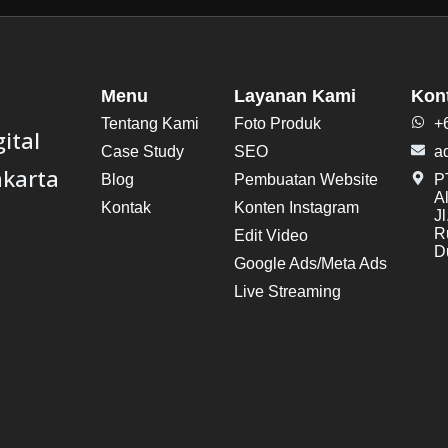
Menu
Layanan Kami
Kon
Tentang Kami
Foto Produk
+
ital
Case Study
SEO
a
akarta
Blog
Pembuatan Website
PT
A
Kontak
Konten Instagram
J
R
Edit Video
Du
Google Ads/Meta Ads
Live Streaming