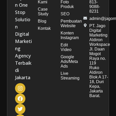
Kami
Foto
813-
n One
Produk
9088-
Case
Stop
8231
Study
SEO
Solutio
admin@jagoma
Blog
Pembuatan
n
Website
PT. Jago
Kontak
Digital
Digital
Konten
Marketing
Instagram
Aldiron
Marketi
Workspace
Edit
ng
Jl. Daan
Video
Mogot
Agency
Google
Raya no.
Ads/Meta
Terbaik
119
Ads
Ruko
di
Aldiron
Live
Jakarta
Blok A 17-
Streaming
18, Duri
Kepa,
Jakarta
Barat.