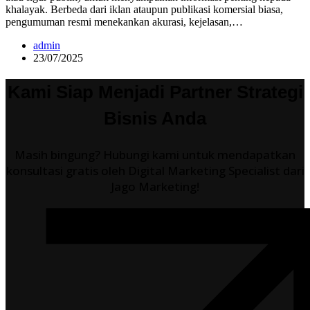
khalayak. Berbeda dari iklan ataupun publikasi komersial biasa,
pengumuman resmi menekankan akurasi, kejelasan,…
admin
23/07/2025
Kami Siap Menjadi Partner Strategi
Bisnis Anda
Masih bingung? Hubungi kami untuk mendapatkan
konsultasi gratis oleh Digital Marketing Specialist dari
Jago Marketing!