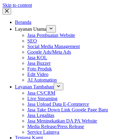
Skip to content
Beranda
Layanan Utama
Jasa Pembuatan Website
SEO
Social Media Management
Google Ads/Meta Ads
Jasa KOL
Jasa Buzzer
Foto Produk
Edit Video
AI Automation
Layanan Tambahan
Jasa CS/CRM
Live Streaming
Jasa Upload Data E-Commerce
Jasa Take Down Link Google Page Baru
Jasa Legalitas
Jasa Meningkatkan DA PA Website
Media Release/Press Release
Service Lainnya
Tentang Kami