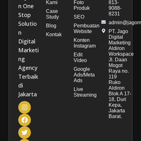
Kami
Foto
813-
n One
Produk
9088-
Case
Stop
8231
Study
SEO
Solutio
admin@jagoma
Blog
Pembuatan
n
Website
PT. Jago
Kontak
Digital
Digital
Konten
Marketing
Instagram
Aldiron
Marketi
Workspace
Edit
ng
Jl. Daan
Video
Mogot
Agency
Google
Raya no.
Ads/Meta
Terbaik
119
Ads
Ruko
di
Aldiron
Live
Jakarta
Blok A 17-
Streaming
18, Duri
Kepa,
Jakarta
Barat.